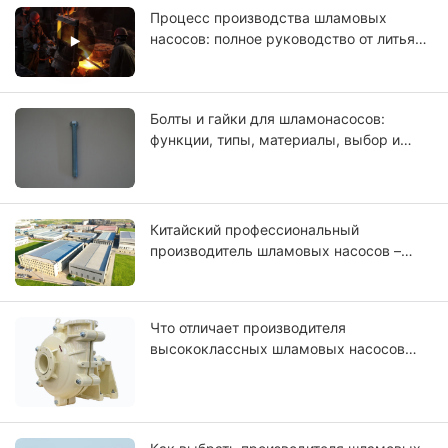
Процесс производства шламовых
насосов: полное руководство от литья
до окончательного тестирования.
Болты и гайки для шламонасосов:
функции, типы, материалы, выбор и
руководство по техническому
обслуживанию.
Китайский профессиональный
производитель шламовых насосов –
CNSME | Более 20 лет опыта в
производстве шламовых насосов,
запасных частей и промышленных
Что отличает производителя
насосных решений
высококлассных шламовых насосов
мирового уровня?