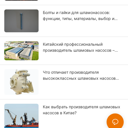
Болты и гайки для шламонасосов:
функции, типы, материалы, выбор и
руководство по техническому
обслуживанию.
Китайский профессиональный
производитель шламовых насосов –
CNSME | Более 20 лет опыта в
производстве шламовых насосов,
запасных частей и промышленных
Что отличает производителя
насосных решений
высококлассных шламовых насосов
мирового уровня?
Как выбрать производителя шламовых
насосов в Китае?