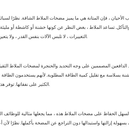
 الأحيان ، فإن المتانة هي ما يميز مضخات الملاط الشاقة. نظرًا لسبائ
التآكل. تساعد الملاط ، بغض النظر عن كونها خشنة أو كاشطة أو مليئة ب
التغييرات ، لا تلبس الآلات بنفس القدر ، ولا يتعين عليك شراء بدائل في كثير من الأحيان ، وتجنب الإنفاق الإضافي.
الدافعين المصممين على وجه التحديد والحنجرة لمضخات الملاط الثقيلة
نة بسلاسة مع تقليل كمية الطاقة المطلوبة. لأنهم يستخدمون الطاقة 
الكثير على نفقاتها. توفر هذه المضخات قيمة كبيرة لأنها توفر الطاقة دون تقليل مدى نجاحها.
سهل الحفاظ على مضخات الملاط هذه ، مما يجعلها مثالية للوظائف ال
بسهولة إزالتها واستبدالها دون التراجع عن المضخة بأكملها. نظرًا لأن أعم