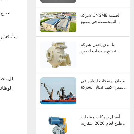
والاختيار، ودليل الصيانة
تصنع 
شركة CNSME الصينية
المتخصصة في تصنيع
مضخات الطين | خبرة
تزيد عن 20 عامًا في
سأناقش بع
مجال مضخات الطين
ما الذي يجعل شركة
وقطع الغيار وحلول
تصنيع مضخات الطين
المضخات الصناعية
الثقيلة ذات مستوى
عالمي؟
ال
مضخ
مصادر مضخات الطين في
الصين: كيف تختار الشركة
الوظائف
المصنعة؟
أفضل شركات مضخات
الطين لعام 2026: مقارنة
بين الشركات الرائدة