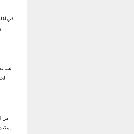
في أغلب
و
تساعد 
الخش
من ال
يمكنك 