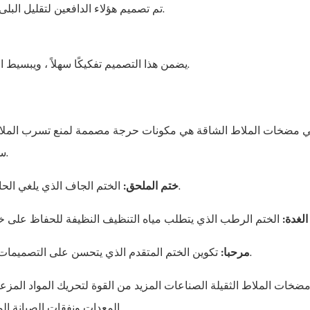
تم تصميم هؤلاء الدافعين لتقليل البلى ، والتعامل مع المواد الكاشطة بكفاءة مع تقليل استهلاك الطاقة.
يضمن هذا التصميم تفكيكًا سهلاً ، ويبسيط الصيانة ، ويقلل من وقت التوقف أثناء الإصلاحات أو استبدال جزء.
في مضخات الملاط الشاقة هي مكونات حرجة مصممة لمنع تسرب المل
سلامة نظام المضخة من خلال إدارة احتواء السوائل وتقليل التآكل.
الختم الجاف الذي يلغي الحاجة إلى مسح الماء باستخدام قوة الطرد المركزي لإنشاء ختم.
ختم الملحق:
الغدة:
تكوين الختم المتقدم الذي يتحسن على التصميمات التقليدية ، مما يوفر المتانة والأداء المحسّن للعمليات الصعبة.
مرحبا:
مضخات الملاط الثقيلة الصناعات المزيد من القوة لتحريك المواد المزعج
المعدات ونفقات الصيانة المنخفضة ، بحيث تكون الأفضل لتحدي الإعدادات الصناعية الصعبة.