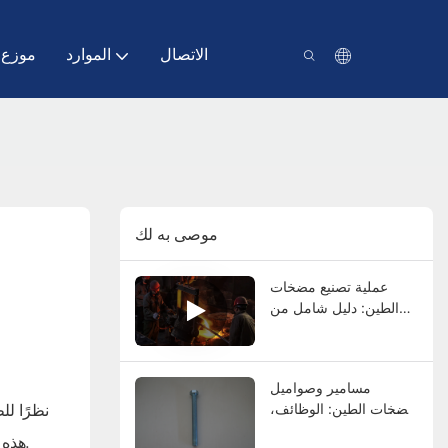
الاتصال
الموارد
موزع
موصى به لك
عملية تصنيع مضخات
الطين: دليل شامل من
الصب إلى الاختبار النهائي
مسامير وصواميل
نظرًا لل
مضخات الطين: الوظائف،
والأنواع، والمواد،
هذه المواقع ، ولها حياة طويلة ، وتحمل الظروف الصعبة. لهذه الأسباب ، تعد مضخات الملاط الخيار الأمثل لأنها توفر دائمًا عملًا موثوقًا وفعالًا.