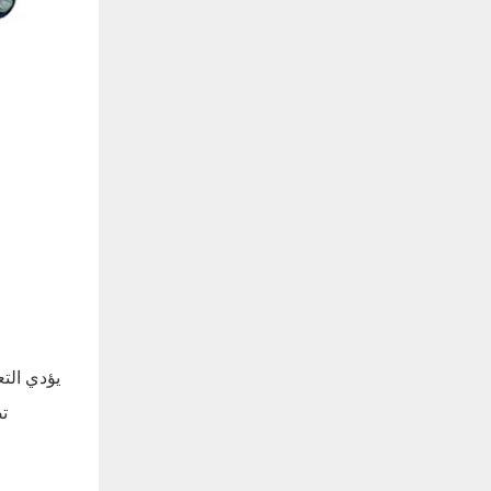
يؤدي التع
ت