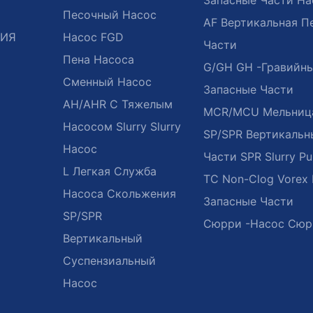
Песочный Насос
AF Вертикальная П
ЦИЯ
Насос FGD
Части
Пена Насоса
G/GH GH -гравийн
Сменный Насос
Запасные Части
AH/AHR С Тяжелым
MCR/MCU Мельниц
Насосом Slurry Slurry
SP/SPR Вертикальн
Насос
Части SPR Slurry P
L Легкая Служба
TC Non-Clog Vorex
Насоса Скольжения
Запасные Части
SP/SPR
Сюрри -насос Сюр
Вертикальный
Суспензиальный
Насос