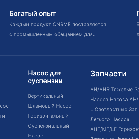
Богатый опыт
Каждый продукт CNSME поставляется
с промышленным обещанием для
погодных годов воспоминаний
Насос для
Запчасти
суспензии
AH/AHR Тяжелые З
Вертикальный
Насоса Насоса AH
сос
Шламовый Насос
L Светлостные Зап
ти
Горизонтальный
Легкого Насоса
Суспензиальный
AHF/MF/LF Горизон
Насос
Запасные Части На