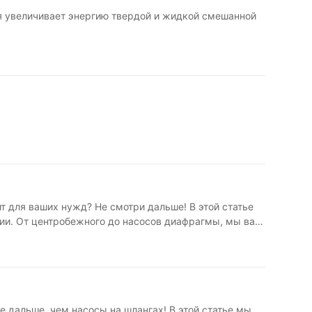
я увеличивает энергию твердой и жидкой смешанной
ит для ваших нужд? Не смотри дальше! В этой статье
ии. От центробежного до насосов диафрагмы, мы вас
пензии и ее проблем Славка представляет собой смесь
о и очистка сточных вод. Высокая концентрация
я его эффективного обработки. 2. Важность выбора
ти к неэффективности, увеличению затрат на
едназначен для обработки абразивной и высокой
для применений суспензии Существует несколько
 дальше, чем насосы на шлангах! В этой статье мы