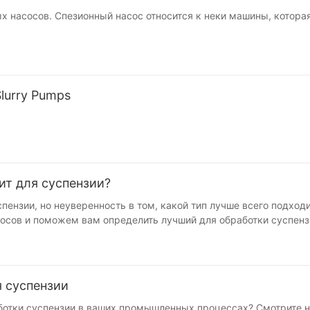
 насосов. Спезионный насос относится к неки машины, котора
Slurry Pumps
ит для суспензии?
пензии, но неуверенность в том, какой тип лучше всего подход
сов и поможем вам определить лучший для обработки суспенз
 насос для ваших приложений для суспензии. 1. Понимание сус
аких отраслях, как добыча полезных ископаемых, строительств
ществом для насоса, требующего специального оборудования дл
пензией использование неправильного типа насоса может привес
я суспензии
 простоя. Крайне важно выбрать насос, который специально пр
изводительности и долговечности. 3. Различные типы насосов 
отки суспензии в ваших промышленных процессах? Смотрите не