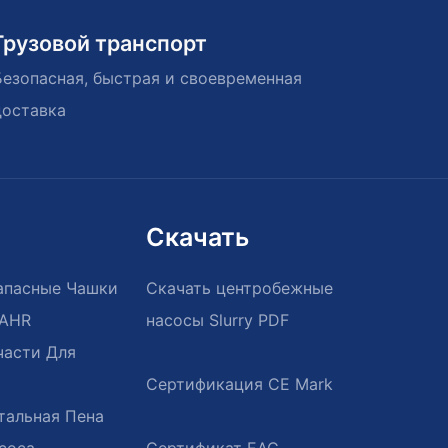
Грузовой транспорт
Безопасная, быстрая и своевременная
доставка
Скачать
апасные Чашки
Скачать центробежные
/AHR
насосы Slurry PDF
части Для
тальная Пена
соса