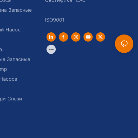
ена Запасные
ый Насос
а.
ые Запасные
ump
 Насоса
ри Спези