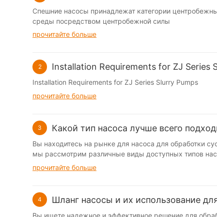
Спешние насосы принадлежат категории центробежных
среды посредством центробежной силы
прочитайте больше
Installation Requirements for ZJ Series 
2
Installation Requirements for ZJ Series Slurry Pumps
прочитайте больше
Какой тип насоса лучше всего подход
3
Вы находитесь на рынке для насоса для обработки сус
мы рассмотрим различные виды доступных типов насо
покрыли. Продолжайте читать, чтобы найти идеальный
прочитайте больше
твердых частиц и жидкости, часто встречающейся в т
твердых веществ в суспензии делает его сложным ве
правильного насоса для суспензии При работе со сус
Шланг насосы и их использование дл
4
техническое обслуживание и потенциальному времени
природы суспензии для обеспечения оптимальной про
Вы ищете надежное и эффективное решение для обраб