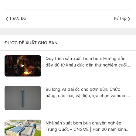
Trước Đó
Kế Tiếp
ĐƯỢC ĐỀ XUẤT CHO BẠN
Quy trình sản xuất bơm bùn: Hướng dẫn
đầy đủ từ khâu đúc đến thử nghiệm cuối
cùng
Bu lông và đai ốc cho bơm bùn: Chức
năng, các loại, vật liệu, lựa chọn và hướng
dẫn bảo trì
Nhà sản xuất bơm bùn chuyên nghiệp
Trung Quốc – CNSME | Hơn 20 năm kinh
nghiệm trong lĩnh vực bơm bùn, phụ tùng