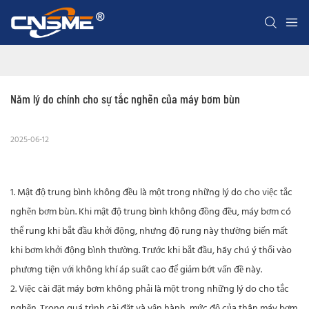
Năm lý do chính cho sự tắc nghẽn của máy bơm bùn
2025-06-12
1. Mật độ trung bình không đều là một trong những lý do cho việc tắc
nghẽn bơm bùn. Khi mật độ trung bình không đồng đều, máy bơm có
thể rung khi bắt đầu khởi động, nhưng độ rung này thường biến mất
khi bơm khởi động bình thường. Trước khi bắt đầu, hãy chú ý thổi vào
phương tiện với không khí áp suất cao để giảm bớt vấn đề này.
2. Việc cài đặt máy bơm không phải là một trong những lý do cho tắc
nghẽn. Trong quá trình cài đặt và vận hành, mức độ của thân máy bơm