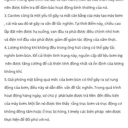
nên được kiểm tra để đảm bảo hoạt động bình thường của nó.
3. Cavites cũng là một yếu tố gây ra
mất cân bằng của máy tạo máy bơm
, cái mà
gây ra vấn đề tắc nghẽn. Tại thời điểm này, chiều cao
sau đó sẽ
lắp đặt nên được hạ xuống, van đầu ra phải được điều chỉnh nhỏ hơn
và điện trở đầu vào phải được giảm để giảm tác động của xâm thực.
4. Lượng không khí không đều trong ống hút cũng có thể gây tắc
nghẽn bơm bùn. Để cải thiện tình trạng này, nguồn cấp dữ liệu bơm
ing
nên được tăng cường để cải thiện tính đồng nhất và ổn định của lượng
không khí.
5. Giải phóng mặt bằng quá mức của bơm bùn có thể gây ra sự rung
động của bơm, điều này
vấn đề tắc nghẽn. Trong quá trình
sẽ dẫn đến
hoạt động hàng ngày, sự chú ý
đến điều kiện
phải luôn được trả tiền
của máy bơm. Một lần
rằng trục bơm và trục động cơ
nó được tìm thấy
không đồng tâm hoặc ổ trục bị hỏng,
Imely các biện pháp
t
nên được
để đối phó với nó.
thực hiện