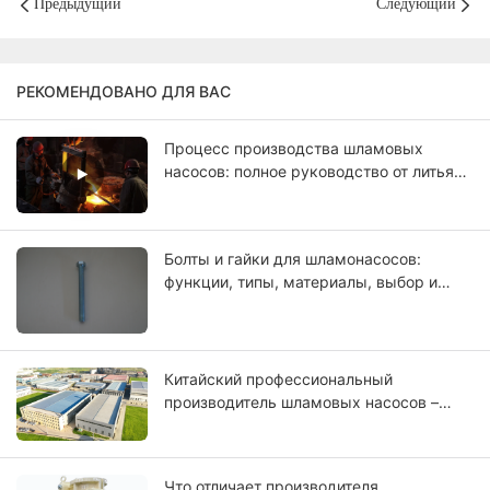
Предыдущий
Следующий
РЕКОМЕНДОВАНО ДЛЯ ВАС
Процесс производства шламовых
насосов: полное руководство от литья
до окончательного тестирования.
Болты и гайки для шламонасосов:
функции, типы, материалы, выбор и
руководство по техническому
обслуживанию.
Китайский профессиональный
производитель шламовых насосов –
CNSME | Более 20 лет опыта в
производстве шламовых насосов,
запасных частей и промышленных
Что отличает производителя