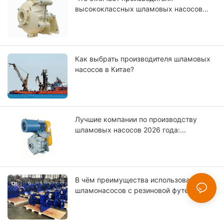
насосных решений
высококлассных шламовых насосов
мирового уровня?
Как выбрать производителя шламовых
насосов в Китае?
Лучшие компании по производству
шламовых насосов 2026 года:
сравнение мировых лидеров.
В чём преимущества использования
шламонасосов с резиновой футеровкой?