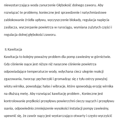
niewystarczająca woda
zanurzenie
Głębokość dolnego zaworu. Aby
rozwiązać te problemy, konieczne jest sprawdzenie i natychmiastowe
zablokowanie źródła upływu, wyczyszczenie blokady, regulacja napięcia
zasilacza, wyczerpanie powietrza w rurociągu, wymiana zużytych części i
regulacja dolnej głębokości zaworu.
Kawitacja
Kawitacja to kolejny poważny problem dla pomp zawiesiny w górnictwie.
Gdy ciśnienie ssące jest niższe niż nasycone ciśnienie powietrza
odpowiadające temperaturze wody, wdychana ciecz ulegnie reakcji
zgazowania, tworząc pęcherzyki i gromadząc się z tyłu ostrzy powyżej
wlotu wirnika, powodując hałas i wibracje, które spowodują erozję wirnika
na dłuższą metę. Aby rozwiązać kawitację
problem
, Konieczne jest
kontrolowanie prędkości przepływu powierzchni cieczy ssących i przepływu
ssania, odpowiednio zmniejszenie wysokości instalacji pompy zawiesiny,
upewnić się, że zawór ssący jest wystarczająco otwarty i często wyczyścić