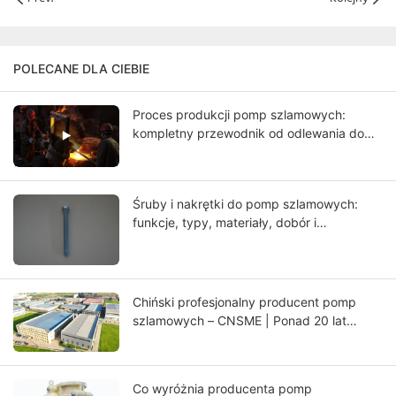
POLECANE DLA CIEBIE
Proces produkcji pomp szlamowych:
kompletny przewodnik od odlewania do
końcowych testów
Śruby i nakrętki do pomp szlamowych:
funkcje, typy, materiały, dobór i
przewodnik po konserwacji
Chiński profesjonalny producent pomp
szlamowych – CNSME | Ponad 20 lat
doświadczenia w pompach szlamowych,
częściach zamiennych i rozwiązaniach
pomp przemysłowych
Co wyróżnia producenta pomp