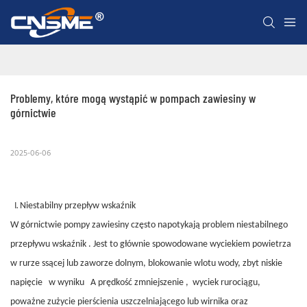
Problemy, które mogą wystąpić w pompach zawiesiny w 
górnictwie
2025-06-06
Niestabilny przepływ
wskaźnik
W górnictwie pompy zawiesiny często napotykają problem niestabilnego
przepływu
wskaźnik
. Jest to głównie spowodowane wyciekiem powietrza
w rurze ssącej lub zaworze dolnym, blokowanie wlotu wody,
zbyt
niskie
napięcie
w wyniku
A
prędkość
zmniejszenie
,
wyciek rurociągu,
poważne zużycie pierścienia uszczelniającego lub wirnika oraz