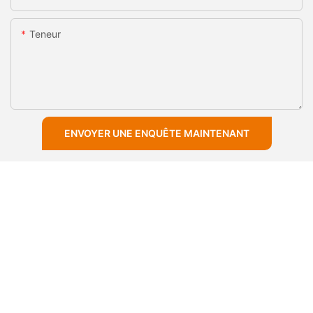
Teneur
ENVOYER UNE ENQUÊTE MAINTENANT
Copyright © 2026 Shijiazhuang Minerals Equipment Co., Ltd |