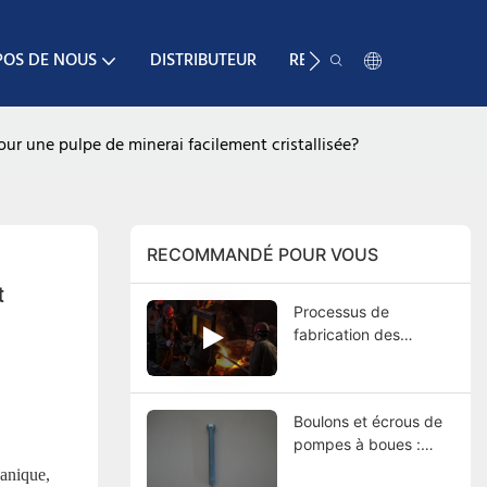
POS DE NOUS
DISTRIBUTEUR
RESSOURCE
CONTA
ur une pulpe de minerai facilement cristallisée?
RECOMMANDÉ POUR VOUS
 
Processus de
fabrication des
pompes à boues :
Guide complet, du
moulage aux essais
Boulons et écrous de
finaux
pompes à boues :
fonctions, types,
canique,