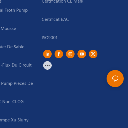
e
tal Froth Pump
 Mousse
ier De Sable
Flux Du Circuit
ry Pump Pièces De
TC Non-CLOG
ompe Xu Slurry