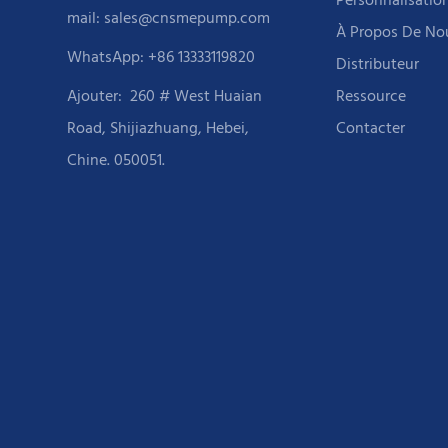
Personnalisatio
mail:
sales@cnsmepump.com
À Propos De No
WhatsApp: +86 13333119820
Distributeur
Ajouter:
260 # West Huaian
Ressource
Road, Shijiazhuang, Hebei,
Contacter
Chine. 050051.