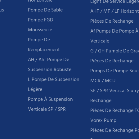
n
Horizontale
Light De Service Légèr
us
Pompe De Sable
AHF / MF / LF Horizon
Pompe FGD
Pièces De Rechange
Mousseuse
Af Pumps De Pompe À
Pompe De
Verticale
Remplacement
G / GH Pumple De Grav
AH / Ahr Pompe De
Pièces De Rechange
Suspension Robuste
Pumps De Pompe Sous-
L Pompe De Suspension
MCR / MCU
Légère
SP / SPR Vertical Slur
Pompe À Suspension
Rechange
Verticale SP / SPR
Pièces De Rechange 
Vorex Pump
Pièces De Rechange P