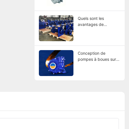
des leaders mondiaux
Quels sont les
avantages de
l'utilisation de pompes
à boues à revêtement
en caoutchouc ?
Conception de
pompes à boues sur
mesure : trouver des
fabricants qui
correspondent à vos
spécifications