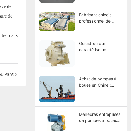
matériaux, sélection et
pace de
guide d’entretien
Fabricant chinois
sure de
professionnel de
pompes à boues –
CNSME | Plus de 20
ntrer dans
ans d'expertise dans
Qu'est-ce qui
les pompes à boues,
caractérise un
les pièces détachées
fabricant de pompes
et les solutions de
à boues industrielles
pompage industriel
de classe mondiale ?
Suivant
Achat de pompes à
boues en Chine :
comment choisir un
fabricant ?
Meilleures entreprises
de pompes à boues
2026 : Comparaison