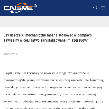
Czy uszczelki mechaniczne można stosować w pompach 
zawiesiny w celu łatwo skrystalizowanej miazgi rudy?
2025-07-18
Cząstki stałe lub kryształy w zawiesinie mogą być osadzone w
dynamicznej/statycznej szczelinie pierścieniowej uszczelki mechanicznej,
powodując zużycie, przejęcie lub niepowodzenie twarzy uszczelniającej.
Kryształy w zawiesinach mogą również gromadzić się w wiosennej
szczelinie, utrudniając ruch rekompensatyczny sprężyny i powodując, że
twarze uszczelniające nie dopasowują się (wyciek) lub nadprężanie