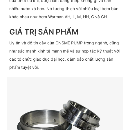
của phớt cơ khí, được làm bằng thép không gỉ và cần
nhiều nước xả hơn. Nó tương thích với nhiều loại bơm bùn
khác nhau như bơm Warman AH, L, M, HH, G và GH.
GIÁ TRỊ SẢN PHẨM
Uy tín và độ tin cậy của CNSME PUMP trong ngành, cũng
như sức mạnh kinh tế mạnh mẽ và sự hợp tác kỹ thuật với
các tổ chức giáo dục đại học, đảm bảo chất lượng sản
phẩm tuyệt vời.