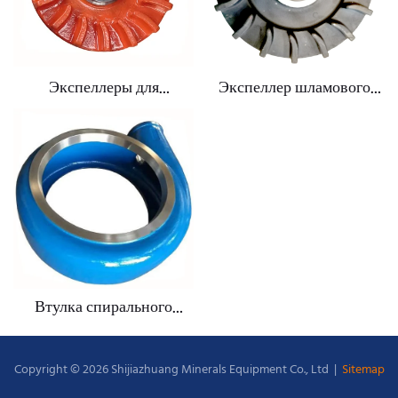
Экспеллеры для
Экспеллер шламового
шламовых насосов CNSME®
насоса 6/4D-AH – DAM028A05
EAM028 8/6E-AH
Втулка спирального
отсека шламового насоса
Copyright © 2026 Shijiazhuang Minerals Equipment Co., Ltd |
Sitemap