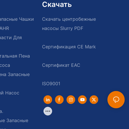
Скачать
апасные Чашки
Скачать центробежные
/AHR
насосы Slurry PDF
части Для
тальная Пена
соса
ена Запасные
ый Насос
а.
ые Запасные