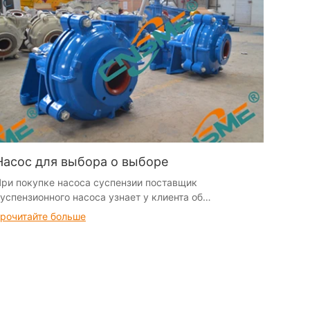
Насос для выбора о выборе
ри покупке насоса суспензии поставщик
успензионного насоса узнает у клиента об
ксплуатационной среде насоса и накачиваемой
рочитайте больше
успензии и т. Д.