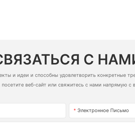
изменения скорости сохранять высокую
эффективность. Регулирование скорости подходит для
больших силовых насосов и приложений, где головка
резко меняется.
СВЯЗАТЬСЯ С НАМ
екты и идеи и способны удовлетворить конкретные тре
 посетите веб-сайт или свяжитесь с нами напрямую с 
Электронное Письмо