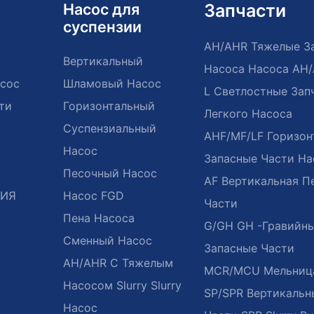
Насос для
Запчасти
суспензии
AH/AHR Тяжелые З
Вертикальный
Насоса Насоса AH
сос
Шламовый Насос
L Светлостные Зап
ти
Горизонтальный
Легкого Насоса
Суспензиальный
AHF/MF/LF Горизон
Насос
Запасные Части На
Песочный Насос
AF Вертикальная П
ЦИЯ
Насос FGD
Части
Пена Насоса
G/GH GH -гравийн
Сменный Насос
Запасные Части
AH/AHR С Тяжелым
MCR/MCU Мельниц
Насосом Slurry Slurry
SP/SPR Вертикальн
Насос