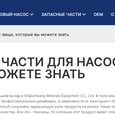
ОВЫЙ НАСОС
ЗАПАСНЫЕ ЧАСТИ
OEM
О
: вещи, которые вы можете знать
ЧАСТИ ДЛЯ НАСОС
ОЖЕТЕ ЗНАТЬ
ой вклад в Shijiazhuang Minerals Equipment Co., Ltd. В получе
и профессиональные дизайнеры, в зависимости от ежегодного с
 способ сохранить лидирующую роль продукта на рынке. Наши те
 качества. Все это - причины, по которым этот продукт имеет о