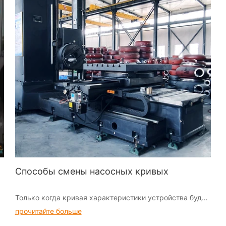
Способы смены насосных кривых
Только когда кривая характеристики устройства будет
максимально близка к аналогичной параболе после
прочитайте больше
изменения скорости, будет ли рабочая точка после