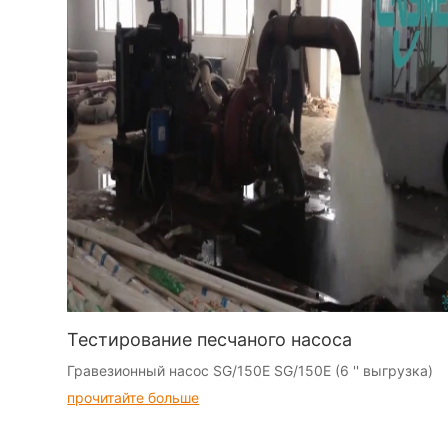
Тестирование песчаного насоса
Гравезионный насос SG/150E SG/150E (6 '' выгрузка)
прочитайте больше