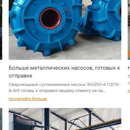
Больше металлических насосов, готовых к
отправке
П
с
Сверхмощные суспензионные насосы SH/250-й (12/10-
э
й-AH) готовы к отправке нашему клиенту из-за
п
с
пределов Китая
прочитайте больше