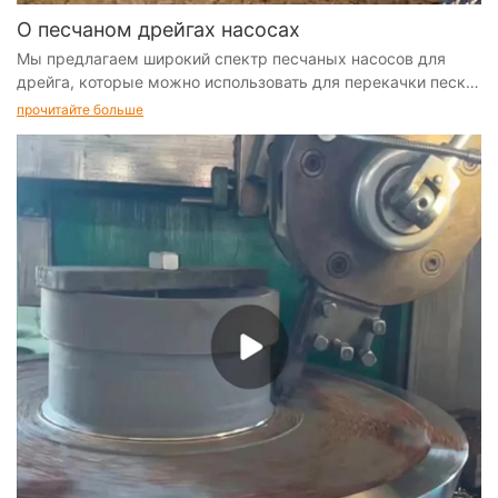
О песчаном дрейгах насосах
Мы предлагаем широкий спектр песчаных насосов для
дрейга, которые можно использовать для перекачки песка.
Смесь песка и воды с твердыми веществами до 70%
прочитайте больше