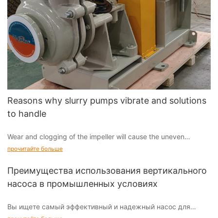
Reasons why slurry pumps vibrate and solutions
to handle
Wear and clogging of the impeller will cause the uneven
distribution of the impeller mass and then lead to vibration.
прочитайте больше
Impellers should be checked and maintained at a regular time
basis.
Преимущества использования вертикального
насоса в промышленных условиях
Вы ищете самый эффективный и надежный насос для
вашего промышленного предприятия? Не ищите дальше,