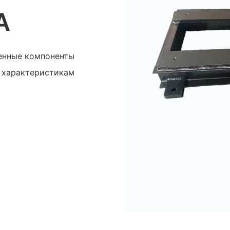
А
енные компоненты
 характеристикам