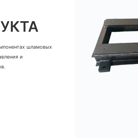
УКТА
мпонентах шламовых
авления и
в.