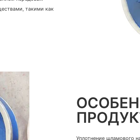
ествами, такими как
ОСОБЕ
ПРОДУК
Уплотнение шламового н