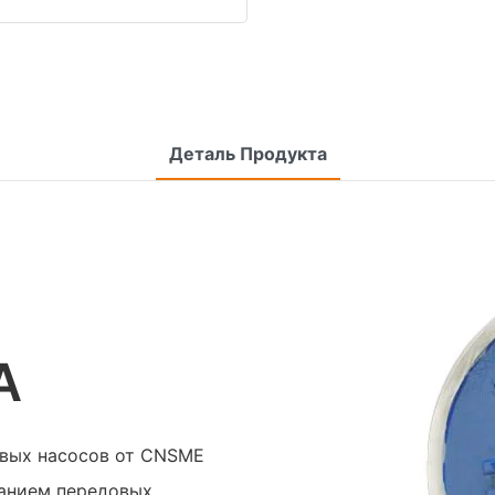
Деталь Продукта
А
овых насосов от CNSME
ванием передовых