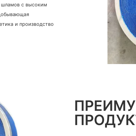
х шламов с высоким
одобывающая
етика и производство
ПРЕИМ
ПРОДУК