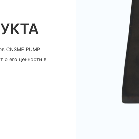
УКТА
сов CNSME PUMP
т о его ценности в