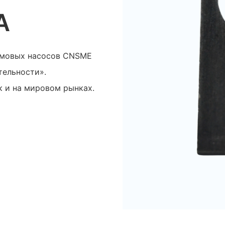
А
ламовых насосов CNSME
тельности».
к и на мировом рынках.