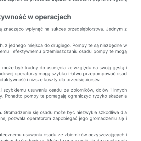
tywność w operacjach
gą znacząco wpłynąć na sukces przedsiębiorstwa. Jednym z
h, z jednego miejsca do drugiego. Pompy te są niezbędne w
dajnemu i efektywnemu przemieszczaniu osadu pompy te mogą
 może być trudny do usunięcia ze względu na swoją gęstą i
sadowej operatorzy mogą szybko i łatwo przepompować osad
uktywność i niższe koszty dla przedsiębiorstw.
ki szybkiemu usuwaniu osadu ze zbiorników, dołów i innych
. Ponadto pompy te pomagają ograniczyć ryzyko skażenia
. Gromadzenie się osadu może być niezwykle szkodliwe dla
nej pozwala operatorom zapobiegać jego gromadzeniu się i
utecznemu usuwaniu osadu ze zbiorników oczyszczających i
niem do środowiska. Może to przyczynić się do czystszych