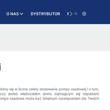
O NAS
DYSTRYBUTOR
RATUNEK
KONT
j
ębimy się w liczne zalety stosowania pompy osadowej i o tym,
czy jesteś właścicielem domu zajmującym się odpadami
o pompa osadowa może być idealnym rozwiązaniem dla Twoich