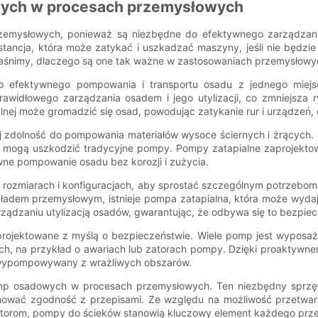
wych w procesach przemysłowych
zemysłowych, ponieważ są niezbędne do efektywnego zarządzan
tancja, która może zatykać i uszkadzać maszyny, jeśli nie będzie
aśnimy, dlaczego są one tak ważne w zastosowaniach przemysłowy
efektywnego pompowania i transportu osadu z jednego miejs
rawidłowego zarządzania osadem i jego utylizacji, co zmniejsza
nej może gromadzić się osad, powodując zatykanie rur i urządzeń,
j zdolność do pompowania materiałów wysoce ściernych i żrących.
tóre mogą uszkodzić tradycyjne pompy. Pompy zatapialne zaprojekto
ywne pompowanie osadu bez korozji i zużycia.
rozmiarach i konfiguracjach, aby sprostać szczególnym potrzebom
ładem przemysłowym, istnieje pompa zatapialna, która może wydajn
dzaniu utylizacją osadów, gwarantując, że odbywa się to bezpiecz
ojektowane z myślą o bezpieczeństwie. Wiele pomp jest wyposażon
ch, na przykład o awariach lub zatorach pompy. Dzięki proaktywne
e wypompowywany z wrażliwych obszarów.
mp osadowych w procesach przemysłowych. Ten niezbędny sprzęt 
ować zgodność z przepisami. Ze względu na możliwość przetwarz
torom, pompy do ścieków stanowią kluczowy element każdego prz