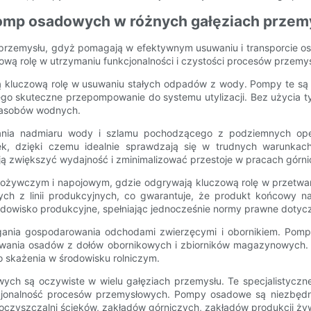
omp osadowych w różnych gałęziach przem
 przemysłu, gdyż pomagają w efektywnym usuwaniu i transporcie o
ową rolę w utrzymaniu funkcjonalności i czystości procesów przemy
luczową rolę w usuwaniu stałych odpadów z wody. Pompy te są p
 jego skuteczne przepompowanie do systemu utylizacji. Bez użycia
 zasobów wodnych.
a nadmiaru wody i szlamu pochodzącego z podziemnych opera
k, dzięki czemu idealnie sprawdzają się w trudnych warunkach,
zwiększyć wydajność i zminimalizować przestoje w pracach górni
żywczym i napojowym, gdzie odgrywają kluczową rolę w przetwar
h z linii produkcyjnych, co gwarantuje, że produkt końcowy n
odowisko produkcyjne, spełniając jednocześnie normy prawne dotycz
nia gospodarowania odchodami zwierzęcymi i obornikiem. Pomp
suwania osadów z dołów obornikowych i zbiorników magazynowych
o skażenia w środowisku rolniczym.
wych są oczywiste w wielu gałęziach przemysłu. Te specjalistyc
kcjonalność procesów przemysłowych. Pompy osadowe są niezbęd
czyszczalni ścieków, zakładów górniczych, zakładów produkcji żyw