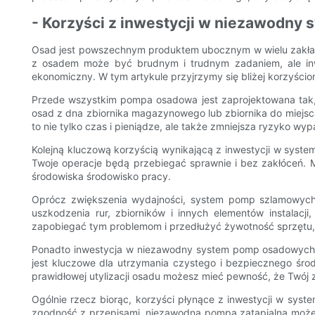
- Korzyści z inwestycji w niezawodny
Osad jest powszechnym produktem ubocznym w wielu zakłada
z osadem może być brudnym i trudnym zadaniem, ale inw
ekonomiczny. W tym artykule przyjrzymy się bliżej korzyśc
Przede wszystkim pompa osadowa jest zaprojektowana tak,
osad z dna zbiornika magazynowego lub zbiornika do miejs
to nie tylko czas i pieniądze, ale także zmniejsza ryzyko 
Kolejną kluczową korzyścią wynikającą z inwestycji w sys
Twoje operacje będą przebiegać sprawnie i bez zakłóceń. Mo
środowiska środowisko pracy.
Oprócz zwiększenia wydajności, system pomp szlamowych 
uszkodzenia rur, zbiorników i innych elementów instala
zapobiegać tym problemom i przedłużyć żywotność sprzętu, 
Ponadto inwestycja w niezawodny system pomp osadowych 
jest kluczowe dla utrzymania czystego i bezpiecznego śro
prawidłowej utylizacji osadu możesz mieć pewność, że Twój z
Ogólnie rzecz biorąc, korzyści płynące z inwestycji w sy
zgodność z przepisami, niezawodna pompa zatapialna może 