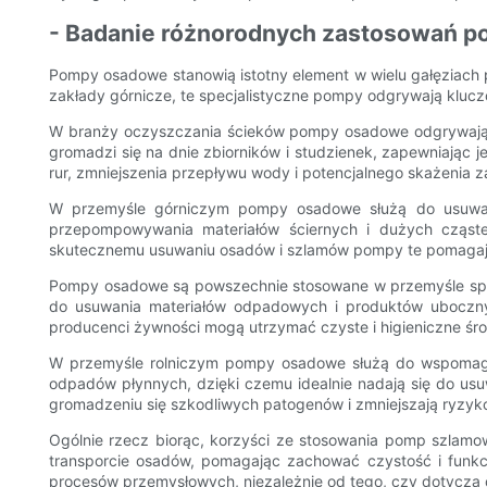
- Badanie różnorodnych zastosowań p
Pompy osadowe stanowią istotny element w wielu gałęziach
zakłady górnicze, te specjalistyczne pompy odgrywają klucz
W branży oczyszczania ścieków pompy osadowe odgrywają k
gromadzi się na dnie zbiorników i studzienek, zapewniając
rur, zmniejszenia przepływu wody i potencjalnego skażenia
W przemyśle górniczym pompy osadowe służą do usuwani
przepompowywania materiałów ściernych i dużych cząste
skutecznemu usuwaniu osadów i szlamów pompy te pomagają 
Pompy osadowe są powszechnie stosowane w przemyśle spo
do usuwania materiałów odpadowych i produktów ubocznyc
producenci żywności mogą utrzymać czyste i higieniczne śr
W przemyśle rolniczym pompy osadowe służą do wspomaga
odpadów płynnych, dzięki czemu idealnie nadają się do u
gromadzeniu się szkodliwych patogenów i zmniejszają ryzyk
Ogólnie rzecz biorąc, korzyści ze stosowania pomp szlamo
transporcie osadów, pomagając zachować czystość i fun
procesów przemysłowych, niezależnie od tego, czy dotyczą o