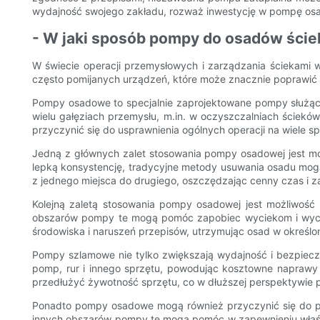
wydajność swojego zakładu, rozważ inwestycję w pompę osa
- W jaki sposób pompy do osadów ści
W świecie operacji przemysłowych i zarządzania ściekami
często pomijanych urządzeń, które może znacznie poprawić 
Pompy osadowe to specjalnie zaprojektowane pompy służące
wielu gałęziach przemysłu, m.in. w oczyszczalniach ściek
przyczynić się do usprawnienia ogólnych operacji na wiele s
Jedną z głównych zalet stosowania pompy osadowej jest mo
lepką konsystencję, tradycyjne metody usuwania osadu mo
z jednego miejsca do drugiego, oszczędzając cenny czas i 
Kolejną zaletą stosowania pompy osadowej jest możliwość 
obszarów pompy te mogą pomóc zapobiec wyciekom i wyci
środowiska i naruszeń przepisów, utrzymując osad w określo
Pompy szlamowe nie tylko zwiększają wydajność i bezpiec
pomp, rur i innego sprzętu, powodując kosztowne naprawy
przedłużyć żywotność sprzętu, co w dłuższej perspektywie 
Ponadto pompy osadowe mogą również przyczynić się do po
innych obszarów pompy te mogą pomóc w zapewnieniu właśc