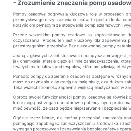
- Zrozumienie znaczenia pomp osado
Pompy osadowe odgrywają kluczową rolę w procesach pr
przemysłowego oczyszczania ścieków, to gęsta i lepka subs
korzyściom płynącym ze stosowania pomp szlamowych i wyj
Przede wszystkim pompy osadowe są zaprojektowane do 
oczyszczania. Proces ten jest kluczowy dla zapewnienia p
przestrzeganiem przepisów. Bez niezawodnej pompy zatapial
Jedną z głównych zalet stosowania pompy szlamowej jest je
jak chemikalia, metale ciężkie i inne zanieczyszczenia, k
trwałych materiałów i podzespołów, które umożliwiają efekt
Ponadto pompy do zbierania osadów są dostępne w różnych 
masz do czynienia z operacją na małą skalę, czy dużym zak
Taka wszechstronność zapewnia większą elastyczność w zarzą
Oprócz swojej funkcjonalności pompy osadowe są również pr
które mogą ostrzegać operatorów o potencjalnych problema
mieć pewność, że osad będzie nieprzerwanie i bezpieczni
Ogólnie rzecz biorąc, nie można przeceniać znaczenia po
pomagając zapobiegać zanieczyszczeniu środowiska i zach
wymagań procesowych i zapewniania bezpieczeństwa opera