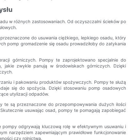
ysłu
sadu w różnych zastosowaniach. Od oczyszczalni ścieków po
słowych.
rzeznaczone do usuwania ciężkiego, lepkiego osadu, który
 tych pomp gromadzenie się osadu prowadziłoby do zatykania
cji górniczych. Pompy te zaprojektowano specjalnie do
 jakie zwykle panują w środowiskach górniczych. Dzięki
czych.
zaniu i pakowaniu produktów spożywczych. Pompy te służą
adaje się do spożycia. Dzięki stosowaniu pomp osadowych
ące utylizacji odpadów.
y te są przeznaczone do przepompowywania dużych ilości
. Skutecznie usuwając osad, pompy te pomagają zapobiegać
zne pompy odgrywają kluczową rolę w efektywnym usuwaniu i
nym narzędziem zapewniającym prawidłowe funkcjonowanie
ności czy rolnictwa.