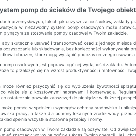
 system pomp do ścieków dla Twojego obiek
ch przemysłowych, takich jak oczyszczalnie ścieków, zakłady pr
estycja w niezawodny system pomp osadowych może sprawić, że 
iom płynącym ze stosowania pompy osadowej w Twoim zakładzie.
 aby skutecznie usuwać i transportować osad z jednego miejsca d
ca oczyszczania lub składowania, bez konieczności wykonywania pr
wypadków i obrażeń, które mogą wystąpić podczas ręcznego usuwania
tem pomp osadowych jest poprawa ogólnej wydajności zakładu. Aut
że to przełożyć się na wzrost produktywności i rentowności Twojej
może również przyczynić się do wydłużenia żywotności sprzętu
cji, co wiąże się z kosztownymi naprawami i konserwacją. Regul
co ostatecznie pozwala zaoszczędzić pieniądze w dłuższej perspe
może pomóc w spełnieniu wymogów ochrony środowiska i uniknięci
dowiska pracy, a także dla ochrony lokalnych źródeł wody przed 
akład spełnia wszystkie stosowne przepisy i normy.
stem pomp osadowych w Twoim zakładzie są oczywiste. Od zwiększe
mieć znaczący wpływ na ogólny sukces Twoich operacji. Jeśli chc