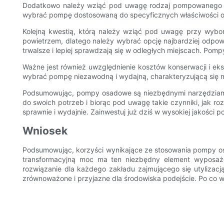
Dodatkowo należy wziąć pod uwagę rodzaj pompowanego os
wybrać pompę dostosowaną do specyficznych właściwości o
Kolejną kwestią, którą należy wziąć pod uwagę przy wybo
powietrzem, dlatego należy wybrać opcję najbardziej odpowi
trwalsze i lepiej sprawdzają się w odległych miejscach. Po
Ważne jest również uwzględnienie kosztów konserwacji i ek
wybrać pompę niezawodną i wydajną, charakteryzującą się mi
Podsumowując, pompy osadowe są niezbędnymi narzędziami 
do swoich potrzeb i biorąc pod uwagę takie czynniki, jak ro
sprawnie i wydajnie. Zainwestuj już dziś w wysokiej jakości 
Wniosek
Podsumowując, korzyści wynikające ze stosowania pompy osa
transformacyjną moc ma ten niezbędny element wyposa
rozwiązanie dla każdego zakładu zajmującego się utylizacj
zrównoważone i przyjazne dla środowiska podejście. Po co w