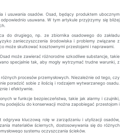
ia i usuwania osadów. Osad, będący produktem ubocznym
 odpowiednio usuwana. W tym artykule przyjrzymy się bliżej
ch.
ca do drugiego, np. ze zbiornika osadowego do zakładu
 ryzyko zanieczyszczenia środowiska i problemy związane z
 co może skutkować kosztownymi przestojami i naprawami.
 Osad może zawierać różnorodne szkodliwe substancje, takie
wano specjalnie tak, aby mogły wytrzymać trudne warunki, z
 różnych procesów przemysłowych. Niezależnie od tego, czy
ie poradzić sobie z ilością i rodzajem wytwarzanego osadu.
nie i efektywnie.
ych w funkcje bezpieczeństwa, takie jak alarmy i czujniki,
mu podejściu do konserwacji można zapobiegać przestojom i
odgrywa kluczową rolę w zarządzaniu i utylizacji osadów,
ania materiałów ściernych, dostosowywania się do różnych
emysłowego systemu oczyszczania ścieków.