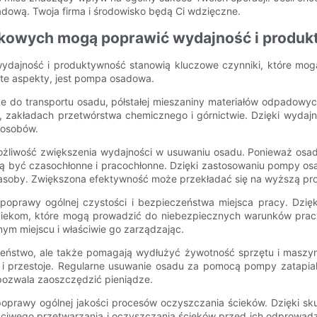
dową. Twoja firma i środowisko będą Ci wdzięczne.
ekowych mogą poprawić wydajność i produk
 wydajność i produktywność stanowią kluczowe czynniki, które mo
te aspekty, jest pompa osadowa.
 do transportu osadu, półstałej mieszaniny materiałów odpadowyc
ów, zakładach przetwórstwa chemicznego i górnictwie. Dzięki wy
posobów.
żliwość zwiększenia wydajności w usuwaniu osadu. Ponieważ osad
gą być czasochłonne i pracochłonne. Dzięki zastosowaniu pompy o
zasoby. Zwiększona efektywność może przekładać się na wyższą prod
poprawy ogólnej czystości i bezpieczeństwa miejsca pracy. Dzię
ekom, które mogą prowadzić do niebezpiecznych warunków pracy
nym miejscu i właściwie go zarządzając.
zeństwo, ale także pomagają wydłużyć żywotność sprzętu i maszyn
 i przestoje. Regularne usuwanie osadu za pomocą pompy zatapial
pozwala zaoszczędzić pieniądze.
prawy ogólnej jakości procesów oczyszczania ścieków. Dzięki sk
iwego przetwarzania i oczyszczania ścieków przed ich odprowadze