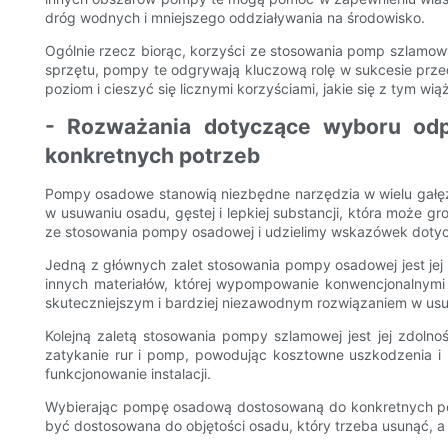
dróg wodnych i mniejszego oddziaływania na środowisko.
Ogólnie rzecz biorąc, korzyści ze stosowania pomp szlamo
sprzętu, pompy te odgrywają kluczową rolę w sukcesie prze
poziom i cieszyć się licznymi korzyściami, jakie się z tym wią
- Rozważania dotyczące wyboru odp
konkretnych potrzeb
Pompy osadowe stanowią niezbędne narzędzia w wielu gałęz
w usuwaniu osadu, gęstej i lepkiej substancji, która może 
ze stosowania pompy osadowej i udzielimy wskazówek dot
Jedną z głównych zalet stosowania pompy osadowej jest jej
innych materiałów, której wypompowanie konwencjonalnymi
skuteczniejszym i bardziej niezawodnym rozwiązaniem w us
Kolejną zaletą stosowania pompy szlamowej jest jej zdol
zatykanie rur i pomp, powodując kosztowne uszkodzenia 
funkcjonowanie instalacji.
Wybierając pompę osadową dostosowaną do konkretnych pot
być dostosowana do objętości osadu, który trzeba usunąć, 