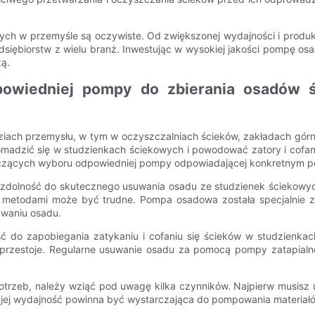
wych w przemyśle są oczywiste. Od zwiększonej wydajności i produ
dsiębiorstw z wielu branż. Inwestując w wysokiej jakości pompę o
żą.
owiedniej pompy do zbierania osadów 
iach przemysłu, w tym w oczyszczalniach ścieków, zakładach górn
gromadzić się w studzienkach ściekowych i powodować zatory i cofa
yczących wyboru odpowiedniej pompy odpowiadającej konkretnym p
 zdolność do skutecznego usuwania osadu ze studzienek ściekowyc
 metodami może być trudne. Pompa osadowa została specjalnie zap
uwaniu osadu.
ność do zapobiegania zatykaniu i cofaniu się ścieków w studzie
i przestoje. Regularne usuwanie osadu za pomocą pompy zatapial
rzeb, należy wziąć pod uwagę kilka czynników. Najpierw musisz u
a jej wydajność powinna być wystarczająca do pompowania materiał