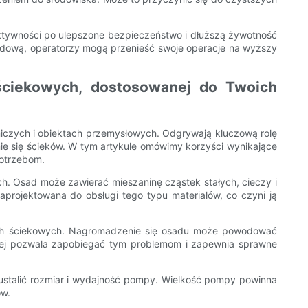
ktywności po ulepszone bezpieczeństwo i dłuższą żywotność
sadową, operatorzy mogą przenieść swoje operacje na wyższy
ściekowych, dostosowanej do Twoich
iczych i obiektach przemysłowych. Odgrywają kluczową rolę
nie się ścieków. W tym artykule omówimy korzyści wynikające
otrzebom.
h. Osad może zawierać mieszaninę cząstek stałych, cieczy i
rojektowana do obsługi tego typu materiałów, co czyni ją
nkach ściekowych. Nagromadzenie się osadu może powodować
nej pozwala zapobiegać tym problemom i zapewnia sprawne
stalić rozmiar i wydajność pompy. Wielkość pompy powinna
ów.