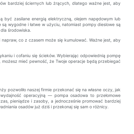
bardziej ściernych lub żrących, dlatego ważne jest, aby
ą być zasilane energią elektryczną, olejem napędowym lub
ne są wygodne i łatwe w użyciu, natomiast pompy dieslowe są
 dla środowiska.
 i napraw, co z czasem może się kumulować. Ważne jest, aby
aniu i cofaniu się ścieków. Wybierając odpowiednią pompę
acji, możesz mieć pewność, że Twoje operacje będą przebiegać
 pozwoliło naszej firmie przekonać się na własne oczy, jak
ą wydajność operacyjną — pompa osadowa to przełomowe
czas, pieniądze i zasoby, a jednocześnie promować bardziej
niania osadów już dziś i przekonaj się sam o różnicy.