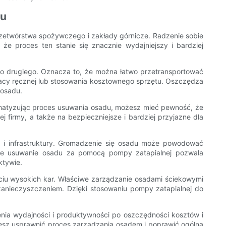
tu
zetwórstwa spożywczego i zakłady górnicze. Radzenie sobie
proces ten stanie się znacznie wydajniejszy i bardziej
o drugiego. Oznacza to, że można łatwo przetransportować
acy ręcznej lub stosowania kosztownego sprzętu. Oszczędza
 osadu.
omatyzując proces usuwania osadu, możesz mieć pewność, że
 firmy, a także na bezpieczniejsze i bardziej przyjazne dla
 i infrastruktury. Gromadzenie się osadu może powodować
arne usuwanie osadu za pomocą pompy zatapialnej pozwala
ktywie.
u wysokich kar. Właściwe zarządzanie osadami ściekowymi
zanieczyszczeniem. Dzięki stosowaniu pompy zatapialnej do
nia wydajności i produktywności po oszczędności kosztów i
esz usprawnić proces zarządzania osadem i poprawić ogólną