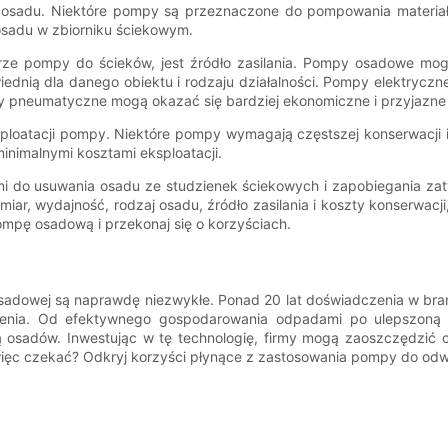
adu. Niektóre pompy są przeznaczone do pompowania materiałów 
sadu w zbiorniku ściekowym.
rze pompy do ścieków, jest źródło zasilania. Pompy osadowe mog
ednią dla danego obiektu i rodzaju działalności. Pompy elektrycz
mpy pneumatyczne mogą okazać się bardziej ekonomiczne i przyjazne
sploatacji pompy. Niektóre pompy wymagają częstszej konserwacji
nimalnymi kosztami eksploatacji.
do usuwania osadu ze studzienek ściekowych i zapobiegania zatyk
zmiar, wydajność, rodzaj osadu, źródło zasilania i koszty konserw
pompę osadową i przekonaj się o korzyściach.
dowej są naprawdę niezwykłe. Ponad 20 lat doświadczenia w branży
żenia. Od efektywnego gospodarowania odpadami po ulepszon
ą osadów. Inwestując w tę technologię, firmy mogą zaoszczędzić 
ięc czekać? Odkryj korzyści płynące z zastosowania pompy do odwad