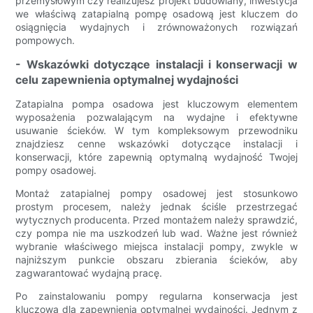
przemysłowym czy realizujesz projekt budowlany, inwestycja
we właściwą zatapialną pompę osadową jest kluczem do
osiągnięcia wydajnych i zrównoważonych rozwiązań
pompowych.
- Wskazówki dotyczące instalacji i konserwacji w
celu zapewnienia optymalnej wydajności
Zatapialna pompa osadowa jest kluczowym elementem
wyposażenia pozwalającym na wydajne i efektywne
usuwanie ścieków. W tym kompleksowym przewodniku
znajdziesz cenne wskazówki dotyczące instalacji i
konserwacji, które zapewnią optymalną wydajność Twojej
pompy osadowej.
Montaż zatapialnej pompy osadowej jest stosunkowo
prostym procesem, należy jednak ściśle przestrzegać
wytycznych producenta. Przed montażem należy sprawdzić,
czy pompa nie ma uszkodzeń lub wad. Ważne jest również
wybranie właściwego miejsca instalacji pompy, zwykle w
najniższym punkcie obszaru zbierania ścieków, aby
zagwarantować wydajną pracę.
Po zainstalowaniu pompy regularna konserwacja jest
kluczowa dla zapewnienia optymalnej wydajności. Jednym z