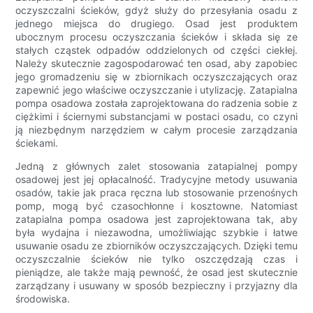
oczyszczalni ścieków, gdyż służy do przesyłania osadu z
jednego miejsca do drugiego. Osad jest produktem
ubocznym procesu oczyszczania ścieków i składa się ze
stałych cząstek odpadów oddzielonych od części ciekłej.
Należy skutecznie zagospodarować ten osad, aby zapobiec
jego gromadzeniu się w zbiornikach oczyszczających oraz
zapewnić jego właściwe oczyszczanie i utylizację. Zatapialna
pompa osadowa została zaprojektowana do radzenia sobie z
ciężkimi i ściernymi substancjami w postaci osadu, co czyni
ją niezbędnym narzędziem w całym procesie zarządzania
ściekami.
Jedną z głównych zalet stosowania zatapialnej pompy
osadowej jest jej opłacalność. Tradycyjne metody usuwania
osadów, takie jak praca ręczna lub stosowanie przenośnych
pomp, mogą być czasochłonne i kosztowne. Natomiast
zatapialna pompa osadowa jest zaprojektowana tak, aby
była wydajna i niezawodna, umożliwiając szybkie i łatwe
usuwanie osadu ze zbiorników oczyszczających. Dzięki temu
oczyszczalnie ścieków nie tylko oszczędzają czas i
pieniądze, ale także mają pewność, że osad jest skutecznie
zarządzany i usuwany w sposób bezpieczny i przyjazny dla
środowiska.