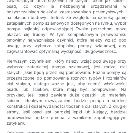
zawierających duże stężenie ciał stałych, takich jak ścieki i
osad, co czyni je niezbędnymi urządzeniami w
oczyszczalniach ścieków, zastosowaniach przemysłowych i
na placach budowy. Jednak ze względu na szeroką gamę
zatapialnych pomp szlamowych dostępnych na rynku, wybór
pompy najlepiej odpowiadającej Twoim potrzebom może
okazać się trudny. W tym kompleksowym przewodniku
omówimy najważniejsze czynniki, które należy wziąć pod
uwagę przy wyborze zatapialnej pompy szlamowej, aby
zagwarantować optymalną wydajność i długowieczność.
Pierwszym czynnikiem, który należy wziąć pod uwagę przy
wyborze zatapialnej pompy szlamowej, jest rodzaj ciał
stałych, jakie będą przez nią pompowane. Różne pompy są
przeznaczone do pompowania różnych typów i rozmiarów
ciał stałych, dlatego ważne jest, aby ocenić właściwości
osadu lub ścieków, które mają być pompowane. Na
przykład, jeśli osad zawiera duże cząstki lub materiały
ścierne, idealnym rozwiązaniem będzie pompa o solidnej
konstrukcji i dużej wydajności tłoczenia ciał stałych. Z drugiej
strony, jeśli osad jest bardziej lepki lub klejący, bardziej
odpowiednia będzie pompa z wirnikiem zapobiegającym
zatykaniu.
Kolejnym istotnym czynnikiem, który należy wziąć pod