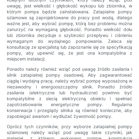
uwagę, jest wielkość i głębokość wykopu lub zbiornika, w
którym pompa będzie zainstalowana. Zatapialne pompy
szlamowe są zaprojektowane do pracy pod wodą, dlatego
ważne jest, aby wybrać pompę, którą bez problemu można
zanurzyć na wymaganą głębokość. Ponadto wielkość dołu
lub zbiornika decyduje o szybkości przepływu i ciśnieniu
wymaganym do wydajnego pompowania. Zaleca się
konsultację ze specjalistą lub zapoznanie się ze specyfikacją
pompy, aby upewnić się, że jest ona kompatybilna z
miejscem instalacji.
Ponadto należy również wziąć pod uwagę źródło zasilania i
silnik zatapialnej pompy osadowej. Aby zagwarantować
ciągłą i wydajną pracę, należy wybrać pompę wyposażoną w
niezawodny i energooszczędny silnik. Ponadto źródło
zasilania (elektryczne lub hydrauliczne) powinno być
kompatybilne z siecią elektryczną obiektu i spełniać
zapotrzebowanie energetyczne pompy. Regularna
konserwacja i przeglądy silnika są również konieczne, aby
zapobiegać awariom i wydłużać żywotność pompy.
Oprócz tych czynników, przy wyborze zatapialnej pompy
szlamowej należy wziąć pod uwagę takie czynniki, jak
materiał, z którego wykonano pompę, konstrukcja