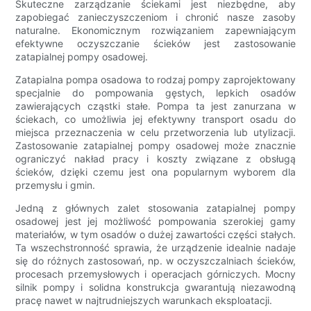
Skuteczne zarządzanie ściekami jest niezbędne, aby
zapobiegać zanieczyszczeniom i chronić nasze zasoby
naturalne. Ekonomicznym rozwiązaniem zapewniającym
efektywne oczyszczanie ścieków jest zastosowanie
zatapialnej pompy osadowej.
Zatapialna pompa osadowa to rodzaj pompy zaprojektowany
specjalnie do pompowania gęstych, lepkich osadów
zawierających cząstki stałe. Pompa ta jest zanurzana w
ściekach, co umożliwia jej efektywny transport osadu do
miejsca przeznaczenia w celu przetworzenia lub utylizacji.
Zastosowanie zatapialnej pompy osadowej może znacznie
ograniczyć nakład pracy i koszty związane z obsługą
ścieków, dzięki czemu jest ona popularnym wyborem dla
przemysłu i gmin.
Jedną z głównych zalet stosowania zatapialnej pompy
osadowej jest jej możliwość pompowania szerokiej gamy
materiałów, w tym osadów o dużej zawartości części stałych.
Ta wszechstronność sprawia, że urządzenie idealnie nadaje
się do różnych zastosowań, np. w oczyszczalniach ścieków,
procesach przemysłowych i operacjach górniczych. Mocny
silnik pompy i solidna konstrukcja gwarantują niezawodną
pracę nawet w najtrudniejszych warunkach eksploatacji.