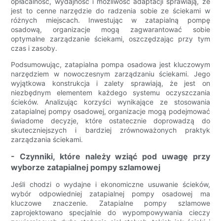
opłacalność, wydajność i możliwość adaptacji sprawiają, że
jest to cenne narzędzie do radzenia sobie ze ściekami w
różnych miejscach. Inwestując w zatapialną pompę
osadową, organizacje mogą zagwarantować sobie
optymalne zarządzanie ściekami, oszczędzając przy tym
czas i zasoby.
Podsumowując, zatapialna pompa osadowa jest kluczowym
narzędziem w nowoczesnym zarządzaniu ściekami. Jego
wyjątkowa konstrukcja i zalety sprawiają, że jest on
niezbędnym elementem każdego systemu oczyszczania
ścieków. Analizując korzyści wynikające ze stosowania
zatapialnej pompy osadowej, organizacje mogą podejmować
świadome decyzje, które ostatecznie doprowadzą do
skuteczniejszych i bardziej zrównoważonych praktyk
zarządzania ściekami.
- Czynniki, które należy wziąć pod uwagę przy
wyborze zatapialnej pompy szlamowej
Jeśli chodzi o wydajne i ekonomiczne usuwanie ścieków,
wybór odpowiedniej zatapialnej pompy osadowej ma
kluczowe znaczenie. Zatapialne pompy szlamowe
zaprojektowano specjalnie do wypompowywania cieczy