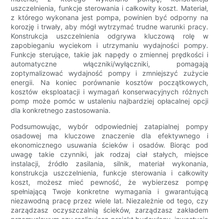
uszczelnienia, funkcje sterowania i całkowity koszt. Materiał,
z którego wykonana jest pompa, powinien być odporny na
korozję i trwały, aby mógł wytrzymać trudne warunki pracy.
Konstrukcja uszczelnienia odgrywa kluczową rolę w
zapobieganiu wyciekom i utrzymaniu wydajności pompy.
Funkcje sterujące, takie jak napędy o zmiennej prędkości i
automatyczne włączniki/wyłączniki, pomagają
zoptymalizować wydajność pompy i zmniejszyć zużycie
energii. Na koniec porównanie kosztów początkowych,
kosztów eksploatacji i wymagań konserwacyjnych różnych
pomp może pomóc w ustaleniu najbardziej opłacalnej opcji
dla konkretnego zastosowania.
Podsumowując, wybór odpowiedniej zatapialnej pompy
osadowej ma kluczowe znaczenie dla efektywnego i
ekonomicznego usuwania ścieków i osadów. Biorąc pod
uwagę takie czynniki, jak rodzaj ciał stałych, miejsce
instalacji, źródło zasilania, silnik, materiał wykonania,
konstrukcja uszczelnienia, funkcje sterowania i całkowity
koszt, możesz mieć pewność, że wybierzesz pompę
spełniającą Twoje konkretne wymagania i gwarantującą
niezawodną pracę przez wiele lat. Niezależnie od tego, czy
zarządzasz oczyszczalnią ścieków, zarządzasz zakładem