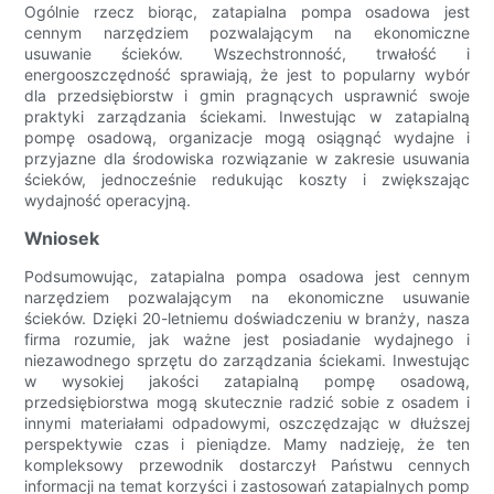
Ogólnie rzecz biorąc, zatapialna pompa osadowa jest
cennym narzędziem pozwalającym na ekonomiczne
usuwanie ścieków. Wszechstronność, trwałość i
energooszczędność sprawiają, że jest to popularny wybór
dla przedsiębiorstw i gmin pragnących usprawnić swoje
praktyki zarządzania ściekami. Inwestując w zatapialną
pompę osadową, organizacje mogą osiągnąć wydajne i
przyjazne dla środowiska rozwiązanie w zakresie usuwania
ścieków, jednocześnie redukując koszty i zwiększając
wydajność operacyjną.
Wniosek
Podsumowując, zatapialna pompa osadowa jest cennym
narzędziem pozwalającym na ekonomiczne usuwanie
ścieków. Dzięki 20-letniemu doświadczeniu w branży, nasza
firma rozumie, jak ważne jest posiadanie wydajnego i
niezawodnego sprzętu do zarządzania ściekami. Inwestując
w wysokiej jakości zatapialną pompę osadową,
przedsiębiorstwa mogą skutecznie radzić sobie z osadem i
innymi materiałami odpadowymi, oszczędzając w dłuższej
perspektywie czas i pieniądze. Mamy nadzieję, że ten
kompleksowy przewodnik dostarczył Państwu cennych
informacji na temat korzyści i zastosowań zatapialnych pomp