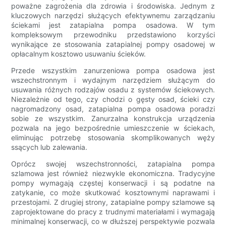
poważne zagrożenia dla zdrowia i środowiska. Jednym z
kluczowych narzędzi służących efektywnemu zarządzaniu
ściekami jest zatapialna pompa osadowa. W tym
kompleksowym przewodniku przedstawiono korzyści
wynikające ze stosowania zatapialnej pompy osadowej w
opłacalnym kosztowo usuwaniu ścieków.
Przede wszystkim zanurzeniowa pompa osadowa jest
wszechstronnym i wydajnym narzędziem służącym do
usuwania różnych rodzajów osadu z systemów ściekowych.
Niezależnie od tego, czy chodzi o gęsty osad, ścieki czy
nagromadzony osad, zatapialna pompa osadowa poradzi
sobie ze wszystkim. Zanurzalna konstrukcja urządzenia
pozwala na jego bezpośrednie umieszczenie w ściekach,
eliminując potrzebę stosowania skomplikowanych węży
ssących lub zalewania.
Oprócz swojej wszechstronności, zatapialna pompa
szlamowa jest również niezwykle ekonomiczna. Tradycyjne
pompy wymagają częstej konserwacji i są podatne na
zatykanie, co może skutkować kosztownymi naprawami i
przestojami. Z drugiej strony, zatapialne pompy szlamowe są
zaprojektowane do pracy z trudnymi materiałami i wymagają
minimalnej konserwacji, co w dłuższej perspektywie pozwala