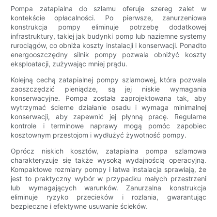
Pompa zatapialna do szlamu oferuje szereg zalet w
kontekście opłacalności. Po pierwsze, zanurzeniowa
konstrukcja pompy eliminuje potrzebę dodatkowej
infrastruktury, takiej jak budynki pomp lub naziemne systemy
rurociągów, co obniża koszty instalacji i konserwacji. Ponadto
energooszczędny silnik pompy pozwala obniżyć koszty
eksploatacji, zużywając mniej prądu.
Kolejną cechą zatapialnej pompy szlamowej, która pozwala
zaoszczędzić pieniądze, są jej niskie wymagania
konserwacyjne. Pompa została zaprojektowana tak, aby
wytrzymać ścierne działanie osadu i wymaga minimalnej
konserwacji, aby zapewnić jej płynną pracę. Regularne
kontrole i terminowe naprawy mogą pomóc zapobiec
kosztownym przestojom i wydłużyć żywotność pompy.
Oprócz niskich kosztów, zatapialna pompa szlamowa
charakteryzuje się także wysoką wydajnością operacyjną.
Kompaktowe rozmiary pompy i łatwa instalacja sprawiają, że
jest to praktyczny wybór w przypadku małych przestrzeni
lub wymagających warunków. Zanurzalna konstrukcja
eliminuje ryzyko przecieków i rozlania, gwarantując
bezpieczne i efektywne usuwanie ścieków.