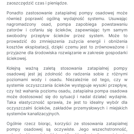
zaoszczędzić czas i pieniądze.
Ponadto zastosowanie zatapialnej pompy osadowej może
również poprawić ogólną wydajność systemu. Usuwając
nagromadzony osad, pompa zapobiega powstawaniu
zatorów i cofaniu się ścieków, zapewniając tym samym
swobodny przepływ ścieków przez system. Może to
prowadzić do zmniejszenia zużycia energii i obniżenia
kosztów eksploatacji, dzięki czemu jest to zrównoważone i
przyjazne dla środowiska rozwiązanie w zakresie gospodarki
ściekowej.
Kolejną ważną zaletą stosowania zatapialnej pompy
osadowej jest jej zdolność do radzenia sobie z różnymi
poziomami wody i osadu. Niezależnie od tego, czy w
systemie oczyszczania ścieków występuje wysoki przepływ,
czy też wahania poziomu osadu, zatapialna pompa osadowa
może dostosować się do sytuacji i nadal działać wydajnie.
Taka elastyczność sprawia, że jest to idealny wybór dla
oczyszczalni ścieków, zakładów przemysłowych i miejskich
systemów kanalizacyjnych.
Ogólnie rzecz biorąc, korzyści ze stosowania zatapialnej
pompy osadowej są oczywiste. Jego wszechstronność,