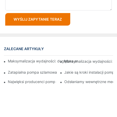
WYŚLIJ ZAPYTANIE TERAZ
ZALECANE ARTYKUŁY
Maksymalizacja wydajności: dogłębna analiza konstrukcji wirn
Maksymalizacja wydajności: o
Zatapialna pompa szlamowa: kluczowy sprzęt do poprawy wyda
Jakie są kroki instalacji pomp
Najwięksi producenci pomp osadowych: wiodące firmy w bran
Odsłaniamy wewnętrzne mecha