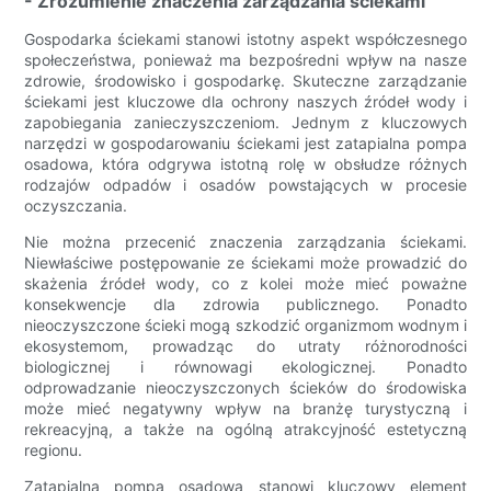
- Zrozumienie znaczenia zarządzania ściekami
Gospodarka ściekami stanowi istotny aspekt współczesnego
społeczeństwa, ponieważ ma bezpośredni wpływ na nasze
zdrowie, środowisko i gospodarkę. Skuteczne zarządzanie
ściekami jest kluczowe dla ochrony naszych źródeł wody i
zapobiegania zanieczyszczeniom. Jednym z kluczowych
narzędzi w gospodarowaniu ściekami jest zatapialna pompa
osadowa, która odgrywa istotną rolę w obsłudze różnych
rodzajów odpadów i osadów powstających w procesie
oczyszczania.
Nie można przecenić znaczenia zarządzania ściekami.
Niewłaściwe postępowanie ze ściekami może prowadzić do
skażenia źródeł wody, co z kolei może mieć poważne
konsekwencje dla zdrowia publicznego. Ponadto
nieoczyszczone ścieki mogą szkodzić organizmom wodnym i
ekosystemom, prowadząc do utraty różnorodności
biologicznej i równowagi ekologicznej. Ponadto
odprowadzanie nieoczyszczonych ścieków do środowiska
może mieć negatywny wpływ na branżę turystyczną i
rekreacyjną, a także na ogólną atrakcyjność estetyczną
regionu.
Zatapialna pompa osadowa stanowi kluczowy element