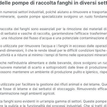
delle pompe di raccolta fanghi in diversi set
umerosi settori industriali, poiché aiutano a rimuovere e trasportare
tà minerarie, queste pompe specializzate svolgono un ruolo fondame
raccolta dei fanghi sono essenziali per la rimozione dei materiali 
o di serbatoi e vasche di raccolta, garantendone l'efficace trasferim
 una riduzione del flusso d'acqua e una potenziale contaminazione del
o utilizzate per rimuovere l'acqua e i fanghi in eccesso dalle oper
ndi dimensioni, il che le rende ideali per le difficili condizioni tipi
vità e a ridurre al minimo i tempi di fermo nelle operazioni minerari
he nell'industria alimentare e delle bevande, dove svolgono un ru
overe materiali di scarto e sottoprodotti dalle linee di produzione
 possono mantenere un ambiente di produzione pulito e igienico, ris
tilizzate per facilitare la gestione dei rifiuti animali e del letame. Q
 dalle fosse di letame e dai serbatoi di stoccaggio. Rimuovendo eff
ontaminazione negli ambienti agricoli.
olta fanghi sono evidenti in un'ampia gamma di settori. Queste pompe
 la pulizia e la funzionalità dei processi industriali. Che si tratti di