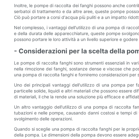
Inoltre, le pompe di raccolta dei fanghi possono anche contrib
serbatoi di trattamento e da altre aree, queste pompe posson
Ciò può portare a corsi d'acqua più puliti e a un impatto ridott
Nel complesso, i vantaggi dell'utilizzo di una pompa di raccolt
e della durata delle apparecchiature, queste pompe svolgono un
possono portare le loro attività a un livello superiore e gode
- Considerazioni per la scelta della pom
Le pompe di raccolta fanghi sono strumenti essenziali in vari 
nella rimozione dei fanghi, sostanze dense e viscose che posso
una pompa di raccolta fanghi e forniremo considerazioni per s
Uno dei principali vantaggi dell'utilizzo di una pompa per 
particelle solide, liquidi e altri materiali che possono essere
di materiali, il che la rende una soluzione più efficace e affida
Un altro vantaggio dell'utilizzo di una pompa di raccolta fan
tubazioni e nelle pompe, causando danni costosi e tempi di 
svolgimento delle operazioni.
Quando si sceglie una pompa di raccolta fanghi per le proprie
della pompa. Le dimensioni della pompa devono essere adeguat