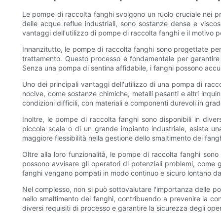
Le pompe di raccolta fanghi svolgono un ruolo cruciale nei pro
delle acque reflue industriali, sono sostanze dense e visc
vantaggi dell'utilizzo di pompe di raccolta fanghi e il motivo p
Innanzitutto, le pompe di raccolta fanghi sono progettate pe
trattamento. Questo processo è fondamentale per garantire ch
Senza una pompa di sentina affidabile, i fanghi possono accum
Uno dei principali vantaggi dell'utilizzo di una pompa di racc
nocive, come sostanze chimiche, metalli pesanti e altri inqu
condizioni difficili, con materiali e componenti durevoli in g
Inoltre, le pompe di raccolta fanghi sono disponibili in diver
piccola scala o di un grande impianto industriale, esiste un
maggiore flessibilità nella gestione dello smaltimento dei fan
Oltre alla loro funzionalità, le pompe di raccolta fanghi son
possono avvisare gli operatori di potenziali problemi, come 
fanghi vengano pompati in modo continuo e sicuro lontano dall
Nel complesso, non si può sottovalutare l'importanza delle po
nello smaltimento dei fanghi, contribuendo a prevenire la con
diversi requisiti di processo e garantire la sicurezza degli op