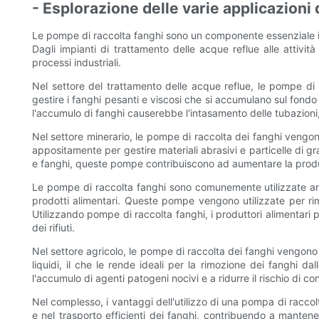
- Esplorazione delle varie applicazioni 
Le pompe di raccolta fanghi sono un componente essenziale in n
Dagli impianti di trattamento delle acque reflue alle attivi
processi industriali.
Nel settore del trattamento delle acque reflue, le pompe di 
gestire i fanghi pesanti e viscosi che si accumulano sul fond
l'accumulo di fanghi causerebbe l'intasamento delle tubazioni,
Nel settore minerario, le pompe di raccolta dei fanghi vengon
appositamente per gestire materiali abrasivi e particelle di gra
e fanghi, queste pompe contribuiscono ad aumentare la produtti
Le pompe di raccolta fanghi sono comunemente utilizzate anc
prodotti alimentari. Queste pompe vengono utilizzate per rimu
Utilizzando pompe di raccolta fanghi, i produttori alimentari
dei rifiuti.
Nel settore agricolo, le pompe di raccolta dei fanghi vengono u
liquidi, il che le rende ideali per la rimozione dei fanghi
l'accumulo di agenti patogeni nocivi e a ridurre il rischio di c
Nel complesso, i vantaggi dell'utilizzo di una pompa di racc
e nel trasporto efficienti dei fanghi, contribuendo a mantenere