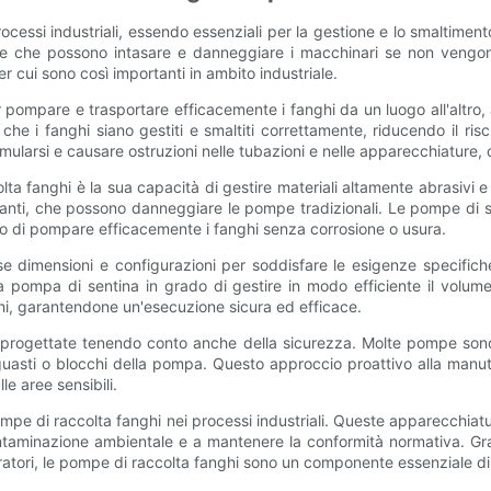
cessi industriali, essendo essenziali per la gestione e lo smaltimento
ose che possono intasare e danneggiare i macchinari se non vengono
er cui sono così importanti in ambito industriale.
r pompare e trasportare efficacemente i fanghi da un luogo all'altr
e i fanghi siano gestiti e smaltiti correttamente, riducendo il ris
ularsi e causare ostruzioni nelle tubazioni e nelle apparecchiature, 
olta fanghi è la sua capacità di gestire materiali altamente abrasivi 
inanti, che possono danneggiare le pompe tradizionali. Le pompe di
rado di pompare efficacemente i fanghi senza corrosione o usura.
se dimensioni e configurazioni per soddisfare le esigenze specifiche de
a pompa di sentina in grado di gestire in modo efficiente il volume 
ghi, garantendone un'esecuzione sicura ed efficace.
o progettate tenendo conto anche della sicurezza. Molte pompe sono 
guasti o blocchi della pompa. Questo approccio proattivo alla manut
e aree sensibili.
mpe di raccolta fanghi nei processi industriali. Queste apparecchiat
taminazione ambientale e a mantenere la conformità normativa. Grazie
eratori, le pompe di raccolta fanghi sono un componente essenziale di 