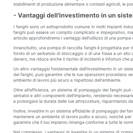
stabilimenti di produzione alimentare o contesti agricoli, le p
- Vantaggi dell'investimento in un siste
I fanghi sono un sottoprodotto comune in molti impianti industr
fanghi può essere un compito complicato e impegnativo, ma i
articolo approfondiremo i vantaggi dell'utilizzo di una pompa d
Innanzitutto, una pompa di raccolta fanghi è progettata per rim
fondo di un serbatoio di stoccaggio o di una fossa a un sit
denaro, ma riduce anche il rischio di incidenti e infortuni ch
Un altro vantaggio fondamentale dell'investimento in un sist
dei fanghi, puoi garantire che le tue operazioni procedano sen
ambiente di lavoro più sicuro e rispettoso dell'ambiente.
Oltre all'efficienza, un sistema di pompaggio dei fanghi può 
serbatoi e altri componenti dell'impianto, rendendo necessar
e prolungare la durata delle tue attrezzature, risparmiando d
Inoltre, investire in un sistema affidabile di pompaggio dei f
mantenere un ambiente di lavoro pulito e sicuro, nonché per p
garantire che il tuo impianto rimanga conforme a tutte le norma
Nel complesso, i vantaggi di investire in un sistema di pompag