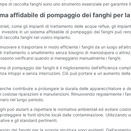
ompe di raccolta fanghi sono uno strumento essenziale per garantire il
ma affidabile di pompaggio dei fanghi per la
iali, come gli impianti di trattamento delle acque reflue, gli impianti
nvestire in un sistema affidabile di pompaggio dei fanghi può rende
i raccolta fanghi nel vostro impianto.
uovere e trasportare in modo efficiente i fanghi da un luogo all'altro. 
o di trattamento o smaltimento senza bisogno di manodopera o attrez
e possono verificarsi quando si maneggiano manualmente i fanghi.
ema di pompaggio dei fanghi è il miglioramento dell'efficienza compl
za intoppi e senza interruzioni. Ciò può portare a un aumento della 
anche contribuire a prolungare la durata delle apparecchiature e de
ie costose riparazioni e manutenzioni. Rimuovendo regolarmente i fa
enaro nel lungo periodo.
anghi può aiutarti a rispettare le normative ambientali ed evitare cos
roteggere le fonti idriche locali dalla contaminazione. Utilizzando 
tive e gli standard pertinenti.
gio dei fanghi per la propria struttura sono evidenti. Dall'aumento del