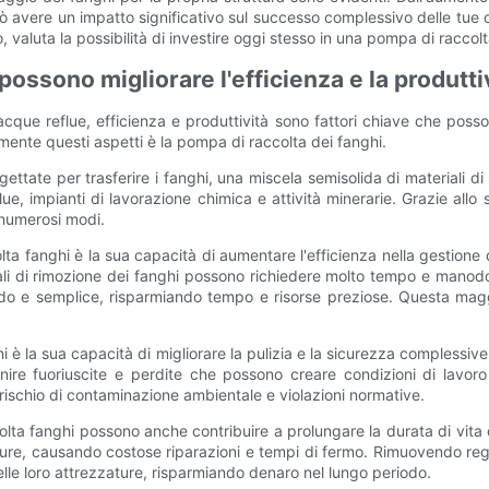
 avere un impatto significativo sul successo complessivo delle tue o
 valuta la possibilità di investire oggi stesso in una pompa di raccolta
ossono migliorare l'efficienza e la produtti
 acque reflue, efficienza e produttività sono fattori chiave che poss
ente questi aspetti è la pompa di raccolta dei fanghi.
te per trasferire i fanghi, una miscela semisolida di materiali di 
eflue, impianti di lavorazione chimica e attività minerarie. Grazie a
 numerosi modi.
lta fanghi è la sua capacità di aumentare l'efficienza nella gestione 
nali di rimozione dei fanghi possono richiedere molto tempo e manodo
apido e semplice, risparmiando tempo e risorse preziose. Questa mag
hi è la sua capacità di migliorare la pulizia e la sicurezza complessi
re fuoriuscite e perdite che possono creare condizioni di lavoro p
rischio di contaminazione ambientale e violazioni normative.
ccolta fanghi possono anche contribuire a prolungare la durata di vit
e, causando costose riparazioni e tempi di fermo. Rimuovendo regol
le loro attrezzature, risparmiando denaro nel lungo periodo.