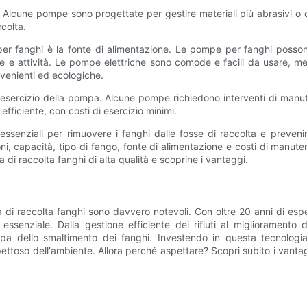
. Alcune pompe sono progettate per gestire materiali più abrasivi o 
ccolta.
r fanghi è la fonte di alimentazione. Le pompe per fanghi possono 
re e attività. Le pompe elettriche sono comode e facili da usare, me
enienti ed ecologiche.
 esercizio della pompa. Alcune pompe richiedono interventi di manut
ficiente, con costi di esercizio minimi.
ssenziali per rimuovere i fanghi dalle fosse di raccolta e preveni
ni, capacità, tipo di fango, fonte di alimentazione e costi di manu
 di raccolta fanghi di alta qualità e scoprine i vantaggi.
pa di raccolta fanghi sono davvero notevoli. Con oltre 20 anni di esp
ssenziale. Dalla gestione efficiente dei rifiuti al miglioramento 
upa dello smaltimento dei fanghi. Investendo in questa tecnologi
toso dell'ambiente. Allora perché aspettare? Scopri subito i vantag