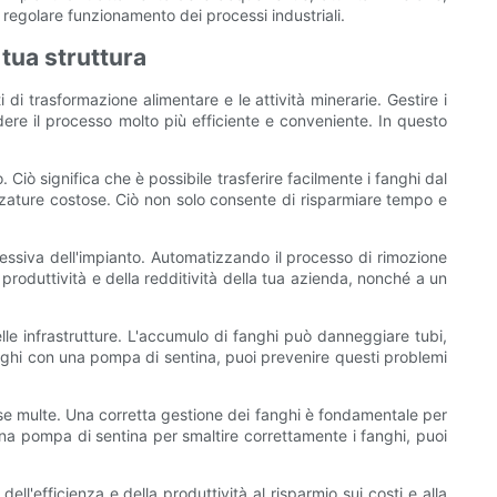
 regolare funzionamento dei processi industriali.
 tua struttura
 di trasformazione alimentare e le attività minerarie. Gestire i
re il processo molto più efficiente e conveniente. In questo
Ciò significa che è possibile trasferire facilmente i fanghi dal
zature costose. Ciò non solo consente di risparmiare tempo e
essiva dell'impianto. Automatizzando il processo di rimozione
produttività e della redditività della tua azienda, nonché a un
lle infrastrutture. L'accumulo di fanghi può danneggiare tubi,
nghi con una pompa di sentina, puoi prevenire questi problemi
tose multe. Una corretta gestione dei fanghi è fondamentale per
una pompa di sentina per smaltire correttamente i fanghi, puoi
l'efficienza e della produttività al risparmio sui costi e alla