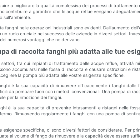
uire a migliorare la qualità complessiva dei processi di trattamento
o contribuire a garantire che le acque reflue vengano adeguatamente
o sull'ambiente.
a fanghi nelle operazioni industriali sono evidenti. Dall'aumento dell'
 ruolo cruciale nel successo delle aziende in diversi settori. Inves
re dei numerosi vantaggi che ne derivano.
pa di raccolta fanghi più adatta alle tue es
settori, tra cui impianti di trattamento delle acque reflue, attività m
no accumularsi nelle fosse di raccolta e causare ostruzioni e ristag
cegliere la pompa più adatta alle vostre esigenze specifiche.
fanghi è la sua capacità di rimuovere efficacemente i fanghi dalle 
 difficili da pompare fuori con i metodi convenzionali. Una pompa di ra
bile per la rimozione dei fanghi.
ghi è la sua capacità di prevenire intasamenti e ristagni nelle fos
fermo. Rimuovendo regolarmente i fanghi con una pompa di sentina, è
 esigenze specifiche, ci sono diversi fattori da considerare. Per pr
e al volume di fango da rimuovere e la capacità deve essere sufficie