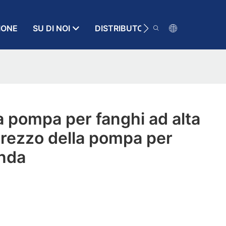
IONE
SU DI NOI
DISTRIBUTORE
RISORSA
a pompa per fanghi ad alta
Prezzo della pompa per
enda