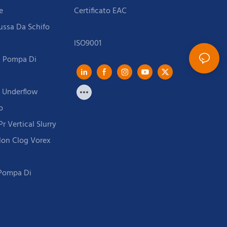
e
ussa Da Schifo
la Pompa Di
t Underflow
o
r Vertical Slurry
Non Clog Vorex
 Pompa Di