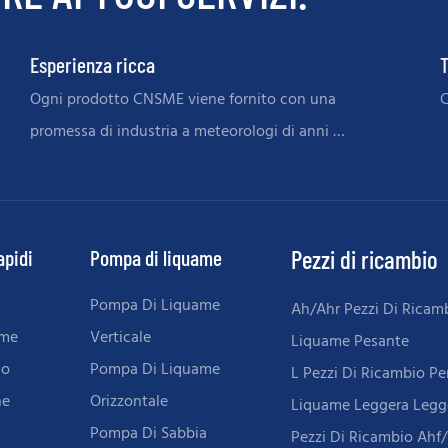
Esperienza ricca
T
Ogni prodotto CNSME viene fornito con una
C
promessa di industria a meteorologi di anni di
ricordi
apidi
Pompa di liquame
Pezzi di ricambio
Pompa Di Liquame
Ah/Ahr Pezzi Di Ricam
ame
Verticale
Liquame Pesante
io
Pompa Di Liquame
L Pezzi Di Ricambio P
ne
Orizzontale
Liquame Leggera Legg
Pompa Di Sabbia
Pezzi Di Ricambio Ahf