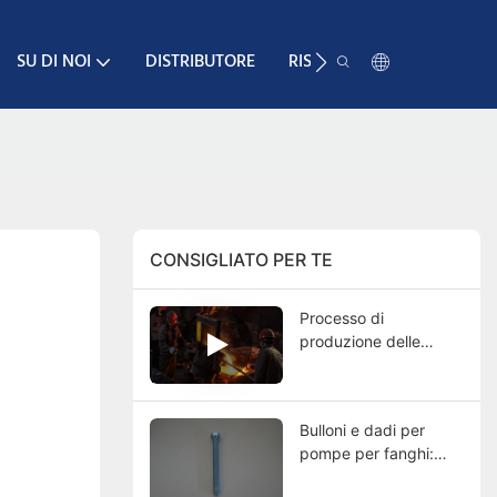
SU DI NOI
DISTRIBUTORE
RISORSA
CONTATTO
CONSIGLIATO PER TE
Processo di
produzione delle
pompe per fanghi:
guida completa dalla
fusione al collaudo
Bulloni e dadi per
finale
pompe per fanghi:
funzioni, tipologie,