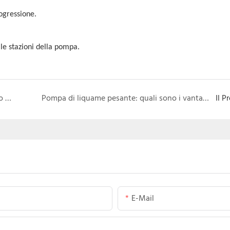
rogressione.
lle stazioni della pompa.
Materiale della pompa di liquami - A33 (ferro bianco inossidabile duplex)
Pompa di liquame pesante: quali sono i vantaggi?
Il P
E-Mail