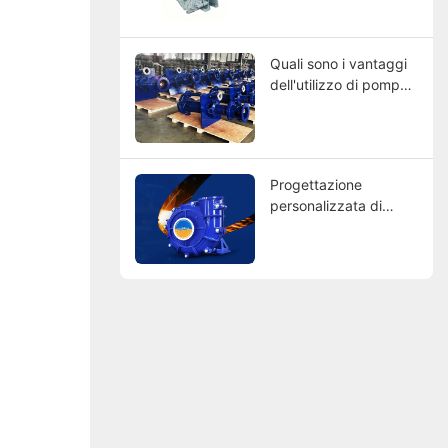
confronto tra i leader
globali
Quali sono i vantaggi
dell'utilizzo di pompe
per fanghi rivestite in
gomma?
Progettazione
personalizzata di
pompe per fanghi:
trovare i produttori
che soddisfano le
vostre specifiche