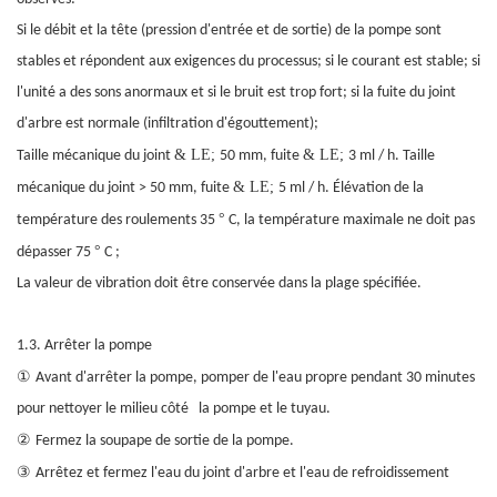
Si le débit et la tête (pression d'entrée et de sortie) de la pompe sont
stables et répondent aux exigences du processus; si le courant est stable; si
l'unité a des sons anormaux et si le bruit est trop fort; si la fuite du joint
d'arbre est normale (infiltration d'égouttement);
& LE;
& LE;
Taille mécanique du joint
50 mm, fuite
3 ml / h. Taille
& LE;
mécanique du joint > 50 mm, fuite
5 ml / h. Élévation de la
°
température des roulements 35
C, la température maximale ne doit pas
°
dépasser 75
C
;
La valeur de vibration doit être conservée dans la plage spécifiée.
1.3. Arrêter la pompe
①
Avant d'arrêter la pompe, pomper de l'eau propre pendant 30 minutes
pour nettoyer le milieu
côté
la pompe et le tuyau.
②
Fermez la soupape de sortie de la pompe.
③
Arrêtez et fermez l'eau du joint d'arbre et l'eau de refroidissement