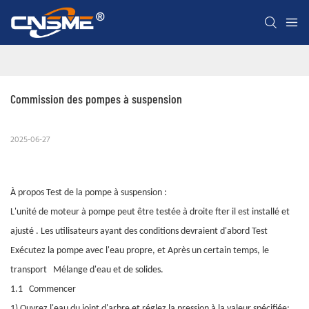
Commission des pompes à suspension
2025-06-27
À propos
Test de la pompe à suspension
:
L'unité de moteur à pompe peut être testée à droite
fter
il est installé et
ajusté
. Les utilisateurs ayant des conditions devraient d'abord
Test
Exécutez la pompe avec
l'eau propre, et
Après un certain temps, le
transport
Mélange d'eau et de solides.
1.1
Commencer
1) Ouvrez l'eau du joint d'arbre et réglez la pression à la valeur spécifiée;