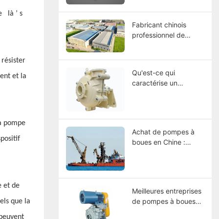
matériaux, sélection et
guide d’entretien
pe
là
’
s
Fabricant chinois
professionnel de
pompes à boues –
CNSME | Plus de 20
résister
ans d'expertise dans
Qu'est-ce qui
les pompes à boues,
nt et la
caractérise un
les pièces détachées
fabricant de pompes
et les solutions de
à boues industrielles
pompage industriel
de classe mondiale ?
la pompe
Achat de pompes à
ositif
boues en Chine :
comment choisir un
fabricant ?
e et de
Meilleures entreprises
de pompes à boues
els que la
2026 : Comparaison
 peuvent