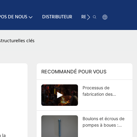
POS DE NOUS
DISTRIBUTEUR
RESSOURCE
CONTA
tructurelles clés
RECOMMANDÉ POUR VOUS
Processus de
fabrication des
pompes à boues :
Guide complet, du
moulage aux essais
Boulons et écrous de
finaux
pompes à boues :
fonctions, types,
 la