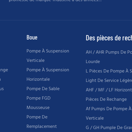
promesse de marque-industrie à des années
de souvenirs
Boue
Des pièces de re
Pompe À Suspension
AH / AHR Pumps De P
Verticale
Lourde
ange
Pompe À Suspension
L Pièces De Pompe À 
n
Horizontale
Light De Service Légèr
us
Pompe De Sable
AHF / MF / LF Horizon
Pompe FGD
Pièces De Rechange
Mousseuse
Af Pumps De Pompe À
Pompe De
Verticale
Remplacement
G / GH Pumple De Grav