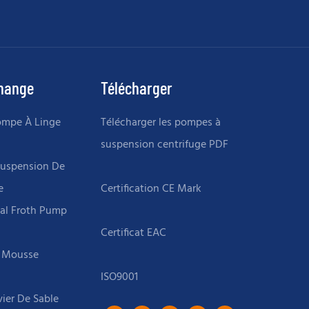
change
Télécharger
ompe À Linge
Télécharger les pompes à
suspension centrifuge PDF
Suspension De
e
tal Froth Pump
 Mousse
ier De Sable