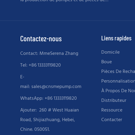
la production de pompes et de pièces de
rechange lourdes et sévères
Contactez-nous
Liens rapides
Domicile
Contact: MmeSerena Zhang
Boue
Tel: +86 13333119820
Pièces De Rech
E-
Personnalisatio
mail:
sales@cnsmepump.com
À Propos De No
WhatsApp: +86 13333119820
Distributeur
Ajouter:
260 # West Huaian
Ressource
Road, Shijiazhuang, Hebei,
Contacter
Chine. 050051.