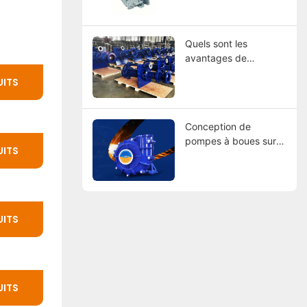
des leaders mondiaux
Quels sont les
avantages de
l'utilisation de pompes
UITS
à boues à revêtement
en caoutchouc ?
Conception de
pompes à boues sur
UITS
mesure : trouver des
fabricants qui
correspondent à vos
spécifications
UITS
UITS