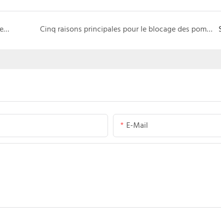
Comment prolonger efficacement la durée de vie des pompes à boue
Cinq raisons principales pour le blocage des pompes à suspension
E-Mail