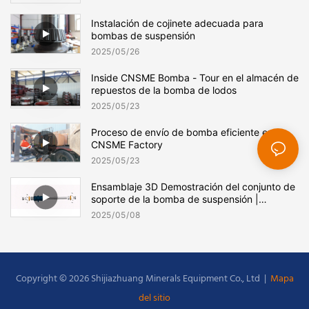
Instalación de cojinete adecuada para
bombas de suspensión
2025
05
26
Inside CNSME Bomba - Tour en el almacén de
repuestos de la bomba de lodos
2025
05
23
Proceso de envío de bomba eficiente en
CNSME Factory
2025
05
23
Ensamblaje 3D Demostración del conjunto de
soporte de la bomba de suspensión |
Soluciones de bomba CNSME
2025
05
08
Copyright © 2026 Shijiazhuang Minerals Equipment Co., Ltd |
Mapa
del sitio