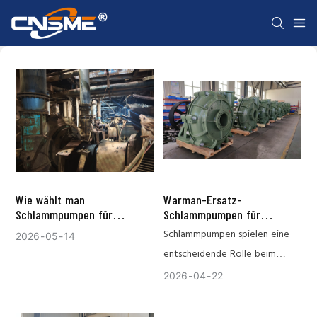
Wie wählt man
Warman-Ersatz-
Schlammpumpen für
Schlammpumpen für
anspruchsvolle Bedingungen
Anwendungen in der
Schlammpumpen spielen eine
2026
05
14
aus? Sechs Anwendungsfälle
aserbaidschanischen Öl-,
entscheidende Rolle beim
im Überblick
Bergbau- und
Baggerindustrie
Transport von abrasiven und
2026
04
22
hochdichten Flüssigkeiten im
Dauerbetrieb. Daher greifen