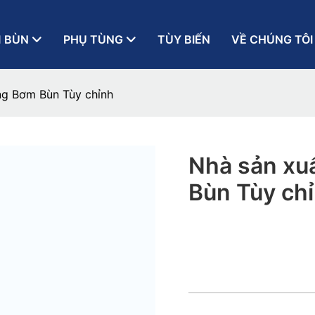
 BÙN
PHỤ TÙNG
TÙY BIẾN
VỀ CHÚNG TÔI
ng Bơm Bùn Tùy chỉnh
Nhà sản xu
Bùn Tùy ch