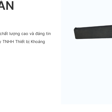
ẢN
hất lượng cao và đáng tin
y TNHH Thiết bị Khoáng