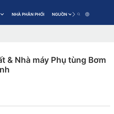
NHÀ PHÂN PHỐI
NGUỒN
LIÊN HỆ VỚI
ất & Nhà máy Phụ tùng Bơm
ỉnh