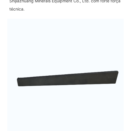
Shijiazhuang Minerals Equipment Co., Ltd. com forte força
técnica.