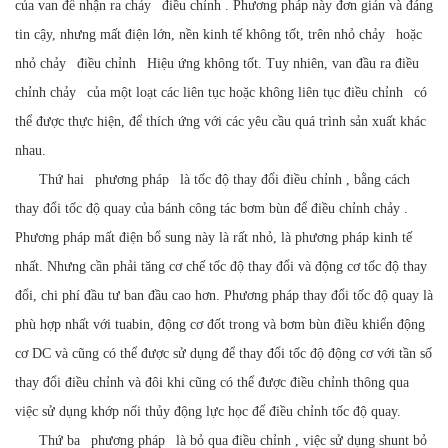
của van để nhận ra
chảy
điều chỉnh
. Phương pháp này đơn giản và đáng
tin cậy, nhưng mất điện lớn, nền kinh tế không tốt, trên nhỏ
chảy
hoặc
nhỏ
chảy
điều chỉnh
Hiệu ứng không tốt. Tuy nhiên, van đầu ra điều
chỉnh
chảy
của một loạt các liên tục hoặc không liên tục
điều chỉnh
có
thể được thực hiện, để thích ứng với các yêu cầu quá trình sản xuất khác
nhau.
Thứ hai
phương pháp
là tốc độ thay đổi
điều chỉnh
, bằng cách
thay đổi tốc độ quay của bánh công tác bơm bùn để điều chỉnh
chảy
.
Phương pháp mất điện bổ sung này là rất nhỏ, là phương pháp kinh tế
nhất. Nhưng cần phải tăng cơ chế tốc độ thay đổi và động cơ tốc độ thay
đổi, chi phí đầu tư ban đầu cao hơn. Phương pháp thay đổi tốc độ quay là
phù hợp nhất với tuabin, động cơ đốt trong và bơm bùn điều khiển động
cơ DC và cũng có thể được sử dụng để thay đổi tốc độ động cơ với tần số
thay đổi
điều chỉnh
và đôi khi cũng có thể được điều chỉnh thông qua
việc sử dụng khớp nối thủy động lực học để điều chỉnh tốc độ quay.
Thứ ba
phương pháp
là bỏ qua
điều chỉnh
, việc sử dụng shunt bỏ