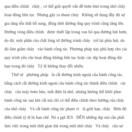
qua
điều chỉnh
chảy
, có thể giải quyết vấn đề bơm bùn trong nhỏ
chảy
hoạt động liên tục. Nhưng gây ra shunt
chảy
Không sử dụng đầy đủ sự
gia tăng tổn thất bổ sung, đồng thời đường ống quy trình cũng tăng lên.
Đường vòng
điều chỉnh
được thiết lập trong van bỏ qua đường hút bơm,
do đó, một phần của chất lỏng từ đường tránh
chảy
trở lại phía hút, do
đó làm giảm
chảy
vào bánh công tác. Phương pháp này phù hợp cho các
quy trình yêu cầu hoạt động không liên tục hoặc các dịp hoạt động dài
hạn trong đó
chảy
Tỷ lệ không thay đổi nhiều.
Thứ tư
phương pháp
là cắt đường kính ngoài của bánh công tác,
bằng cách cắt đường kính ngoài của bánh công tác thành
điều chỉnh
các
chảy
của máy bơm bùn, mất điện là nhỏ, nhưng không thể khôi phục
bánh công tác sau khi cắt mà chỉ có thể điều chỉnh theo hướng của
chảy
của nhỏ
chảy
. Và cắt bánh công tác
phạm vi
là giới hạn,
chảy
Biên độ
điều chỉnh tỷ lệ bị hạn chế.
Nó a
ppl
IES
ĐẾN
những dịp mà
cần phải
làm việc trong một thời gian dài trong một nhỏ
chảy
Và
chảy
của sự