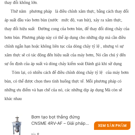
thay đổi không lớn.
Thứ năm
phương pháp
là điều chỉnh xâm thực, bằng cách thay đổi
áp suất đầu vào bơm bùn (nước
mức độ, van hút), xảy ra xâm thực,
thay đổi
hiệu suất
Đường cong của bơm bùn, để thay đổi dòng chảy của
bơm bùn. Phương pháp này có thể áp dụng cho
những dịp mà
cần điều
chỉnh ngắn hạn hoặc không liên tục của dòng chảy
tỷ lệ
, nhưng vì sự
xâm thực sẽ có tác động đến hiệu suất của máy bơm,
Nó
cần chú ý đến
sự ổn định của áp suất và dòng chảy kiểm soát
Đánh giá khi sử dụng
Tóm lại, có nhiều cách để điều chỉnh dòng chảy
tỷ lệ
của máy bơm
bùn, có thể được chọn theo tình huống thực tế. Mỗi phương pháp có
những ưu điểm và hạn chế của nó,
các
những dịp áp dụng
Mà còn
sẽ
khác nhau
Bơm tạo bọt thẳng đứng
CNSME 4RV-AF – Giải pháp
XEM SẢN PHẨM
mạnh mẽ cho các ứng dụng
từ
$