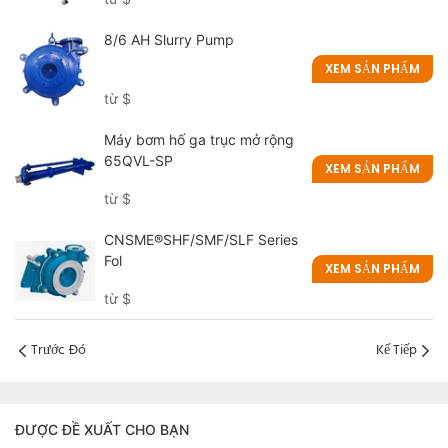
tạo bọt dạng lỏng.
8/6 AH Slurry Pump
XEM SẢN PHẨM
từ
$
Máy bơm hố ga trục mở rộng
65QVL-SP
XEM SẢN PHẨM
từ
$
CNSME®SHF/SMF/SLF Series
Fol
XEM SẢN PHẨM
từ
$
Trước Đó
Kế Tiếp
ĐƯỢC ĐỀ XUẤT CHO BẠN