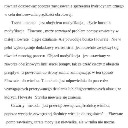
również dostosować poprzez zastosowanie sprzężenia hydrodynamicznego
w celu dostosowania prędkości obrotowej.
Trzeci
metoda
jest obejściem
modyfikacja
, użycie bocznik
modyfikacja
Flowrate
, może rozwiązać problem pompy zawiesiny w
małej
Flowrate
ciągłe działanie. Ale powoduje boisko
Flowrate
Nie w
pełni wykorzystuje dodatkowy wzrost strat, jednocześnie zwiększył się
również rurociąg procesu. Objazd
modyfikacja
jest ustawiony w
zaworze obejściowym linii ssącej pompy, tak że część cieczy z obejścia
przepływ
z powrotem do strony ssania, zmniejszając w ten sposób
Flowrate
do wirnika. Ta metoda jest odpowiednia do procesów
wymagających przerywanego działania lub długoterminowych okazji, w
których
Flowrate
Stawka niewiele się zmienia.
Czwarty
metoda
jest przeciąć zewnętrzną średnicę wirnika,
poprzez wycięcie zewnętrznej średnicy wirnika do
regulować
.
Flowrate
pomp zawiesiny, utrata mocy jest niewielka, ale wirnika nie można