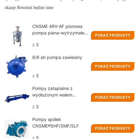
okazje
Również
będzie inne
CNSME 4RV-AF pionowa
pompa piana-wytrzymałe
POKAŻ PRODUKTY
roztwór do pieniących się
z
$
zawiesiny
8/6 ah pompa zawiesiny
POKAŻ PRODUKTY
z
$
Pompy zatapialne z
wydłużonym wałem
POKAŻ PRODUKTY
65QVL-SP
z
$
Pompy spółek
CNSME®SHF/SMF/SLF
POKAŻ PRODUKTY
z
$