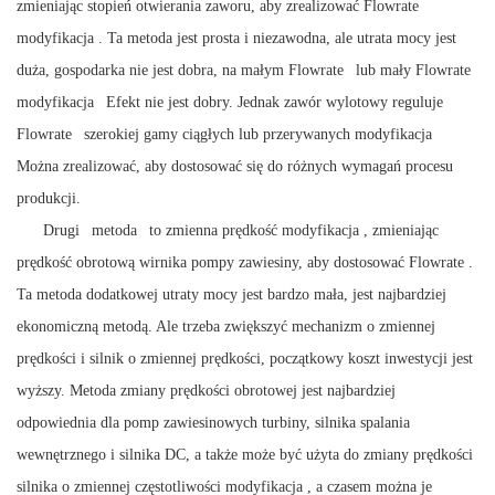
zmieniając stopień otwierania zaworu, aby zrealizować
Flowrate
modyfikacja
. Ta metoda jest prosta i niezawodna, ale utrata mocy jest
duża, gospodarka nie jest dobra, na małym
Flowrate
lub mały
Flowrate
modyfikacja
Efekt nie jest dobry. Jednak zawór wylotowy reguluje
Flowrate
szerokiej gamy ciągłych lub przerywanych
modyfikacja
Można zrealizować, aby dostosować się do różnych wymagań procesu
produkcji.
Drugi
metoda
to zmienna prędkość
modyfikacja
, zmieniając
prędkość obrotową wirnika pompy zawiesiny, aby dostosować
Flowrate
.
Ta metoda dodatkowej utraty mocy jest bardzo mała, jest najbardziej
ekonomiczną metodą. Ale trzeba zwiększyć mechanizm o zmiennej
prędkości i silnik o zmiennej prędkości, początkowy koszt inwestycji jest
wyższy. Metoda zmiany prędkości obrotowej jest najbardziej
odpowiednia dla pomp zawiesinowych turbiny, silnika spalania
wewnętrznego i silnika DC, a także może być użyta do zmiany prędkości
silnika o zmiennej częstotliwości
modyfikacja
, a czasem można je