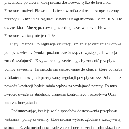
przywrócić po cięciu, którą można dostosować tylko do kierunku
Flowrate
małych
Flowrate
. I cięcie wirnika
zakres
jest ograniczony,
przepływ
Amplituda regulacji stawki jest ograniczona.
To
ppl
IES
Do
okazje, które
Muszę pracować przez długi czas w małym
Flowrate
i
Flowrate
zmiany nie jest duże.
Piąty
metoda
to regulacja kawitacji, zmieniając ciśnienie wlotowe
pompy zawiesiny (woda
poziom, zawór ssący), występuje kawitacja,
zmień
wydajność
Krzywa pompy zawiesiny, aby zmienić przepływ
pompy zawiesiny. Ta metoda ma zastosowanie do
okazje, które
potrzeba
krótkoterminowej lub przerywanej regulacji przepływu
wskaźnik
, ale z
powodu kawitacji będzie miało wpływ na wydajność pompy,
To
musi
zwrócić uwagę na stabilność ciśnienia kontrolnego i przepływu
Oceń
podczas korzystania
Podsumowując, istnieje wiele sposobów dostosowania przepływu
wskaźnik
pomp zawiesiny, które można wybrać zgodnie z rzeczywistą
sytuacją. Każda metoda ma swoje zalety i ograniczenia,
.
obowiązujące