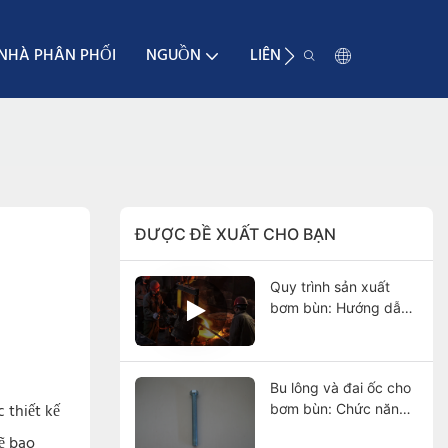
NHÀ PHÂN PHỐI
NGUỒN
LIÊN HỆ VỚI
ĐƯỢC ĐỀ XUẤT CHO BẠN
Quy trình sản xuất
bơm bùn: Hướng dẫn
đầy đủ từ khâu đúc
đến thử nghiệm cuối
cùng
Bu lông và đai ốc cho
 thiết kế
bơm bùn: Chức năng,
các loại, vật liệu, lựa
ẽ bao