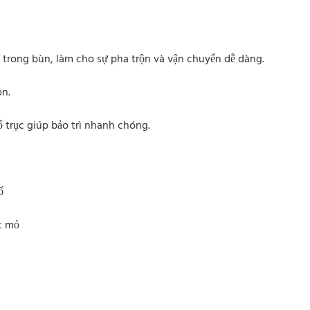
 trong bùn, làm cho sự pha trộn và vận chuyển dễ dàng.
òn.
ổ trục giúp bảo trì nhanh chóng.
ố
c mỏ