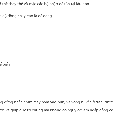
ó thể thay thế và mặc các bộ phận để tồn tại lâu hơn.
ốc độ dòng chảy cao là dễ dàng.
ế biến
g đứng nhấn chìm máy bơm vào bùn, và vòng bi vẫn ở trên. Nhữn
ược và giúp duy trì chúng mà không có nguy cơ làm ngập động cơ