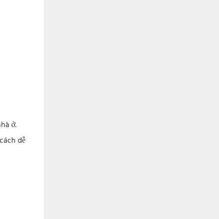
hà ở.
 cách dễ