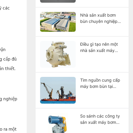
chọn và hướng dẫn
ý các
bảo trì
Nhà sản xuất bơm
bùn chuyên nghiệp
Trung Quốc – CNSME
| Hơn 20 năm kinh
nghiệm trong lĩnh vực
Điều gì tạo nên một
bơm bùn, phụ tùng và
vận
nhà sản xuất máy
giải pháp bơm công
bơm bùn hạng nặng
g cấp đủ
nghiệp.
đẳng cấp thế giới?
n thiết.
Tìm nguồn cung cấp
máy bơm bùn tại
Trung Quốc: Làm thế
ng nghiệp
nào để chọn nhà sản
xuất?
So sánh các công ty
sản xuất máy bơm
o ra một
bùn tốt nhất năm