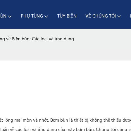
BÙN
PHỤ TÙNG
TÙY BIẾN
VỀ CHÚNG TÔI
ng về Bơm bùn: Các loại và ứng dụng
hất lỏng mài mòn và nhớt. Bơm bùn là thiết bị không thể thiếu được
 luận về các loại và ứng dụng của máy bơm bùn. Chúng tôi cũng s