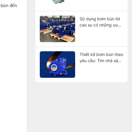
2026 trên toàn cầu.
n bùn đến
Sử dụng bơm bùn lót
cao su có những ưu
điểm gì?
Thiết kế bơm bùn theo
yêu cầu: Tìm nhà sản
xuất phù hợp với
thông số kỹ thuật của
bạn