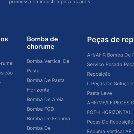
promessa da indústria para os anos
climáticos de memórias
dos
Bomba de
Peças de rep
chorume
AH/AHR Bomba De P
Bomba Vertical De
orume
Serviço Pesado Peç
Pasta
sição
Reposição
Bomba De Pasta
o
L Peças De Soluçõe
Horizontal
Pasta Leve
Bomba De Areia
AHF/MF/LF PECES 
Bomba FGD
FOTH HORIZONTAL
Bomba De Espuma
Peças De Reposiçã
Bomba De
Espuma Vertical AF