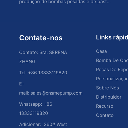
produção de bombas pesadas e de pasta
de serviço grave e peças de reposição
Contate-nos
Links rápi
Casa
Contato: Sra. SERENA
Bomba De Ch
ZHANG
Peças De Repo
Tel: +86 13333119820
Personalizaçã
E-
Sobre Nós
mail:
sales@cnsmepump.com
Distribuidor
Whatsapp: +86
Recurso
13333119820
Contato
Adicionar:
260# West