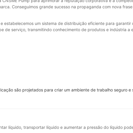
 CNSME Pump para aprimorar a reputação corporativa e a competit
a marca. Conseguimos grande sucesso na propaganda com nova fras
​e estabelecemos um sistema de distribuição eficiente para garantir
de serviço, transmitindo conhecimento de produtos e indústria a el
cação são projetados para criar um ambiente de trabalho seguro e 
ar líquido, transportar líquido e aumentar a pressão do líquido 