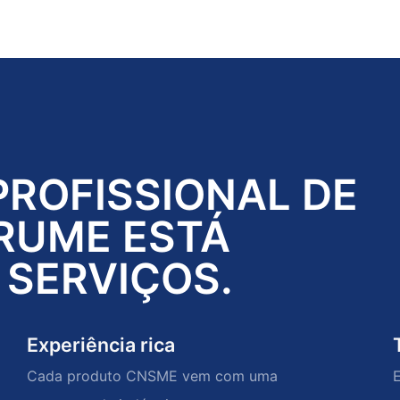
PROFISSIONAL DE
RUME ESTÁ
 SERVIÇOS.
Experiência rica
Cada produto CNSME vem com uma
E