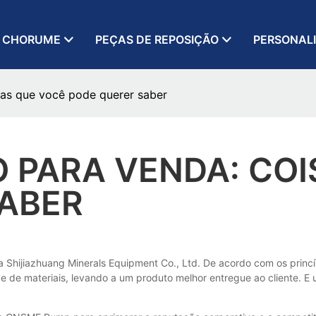
 CHORUME
PEÇAS DE REPOSIÇÃO
PERSONAL
as que você pode querer saber
 PARA VENDA: COI
SABER
a Shijiazhuang Minerals Equipment Co., Ltd. De acordo com os prin
 de materiais, levando a um produto melhor entregue ao cliente. E u