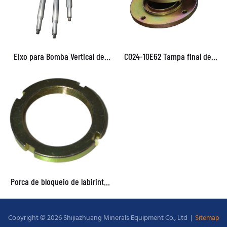
Eixo para Bomba Vertical de
C024-10E62 Tampa final de
Polpa | Eixo Longo para
3/2C-AH e 4/3C-AH
Bombas de Poço Verticais
Porca de bloqueio de labirinto
para bomba de polpa
Copyright © 2026 Shijiazhuang Minerals Equipment Co., Ltd |
Sitemap