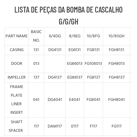
LISTA DE PEÇAS DA BOMBA DE CASCALHO
G/G/GH
BASIC
PART NAME
6/4DG
8/6EG
10/8FG
10/8SGH
1
NO.
CASING
131
DG4131
EG6131
FG8131
FGH8131
F
DOOR
013
EG86013
FG108013
FGH8013
G
IMPELLER
137
DG4137
EG86137
FG8137
FGH8137
F
FRAME
PLATE
041
DG4041
E4041
FG8041
FGH8041
G
LINER
INSERT
SHAFT
117
DAM117
E117
F117
FG117
G
SPACER