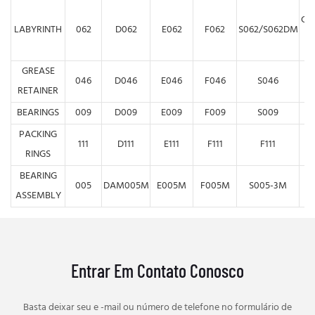
G/
LABYRINTH
062
D062
E062
F062
S062/S062DM
GREASE
046
D046
E046
F046
S046
RETAINER
BEARINGS
009
D009
E009
F009
S009
PACKING
111
D111
E111
F111
F111
RINGS
BEARING
005
DAM005M
E005M
F005M
S005-3M
G
ASSEMBLY
Entrar Em Contato Conosco
Basta deixar seu e -mail ou número de telefone no formulário de