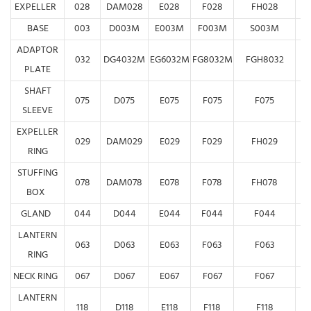
EXPELLER
028
DAM028
E028
F028
FH028
BASE
003
D003M
E003M
F003M
S003M
ADAPTOR
032
DG4032M
EG6032M
FG8032M
FGH8032
G
PLATE
SHAFT
075
D075
E075
F075
F075
SLEEVE
EXPELLER
029
DAM029
E029
F029
FH029
RING
STUFFING
078
DAM078
E078
F078
FH078
BOX
GLAND
044
D044
E044
F044
F044
LANTERN
063
D063
E063
F063
F063
RING
NECK RING
067
D067
E067
F067
F067
LANTERN
118
D118
E118
F118
F118