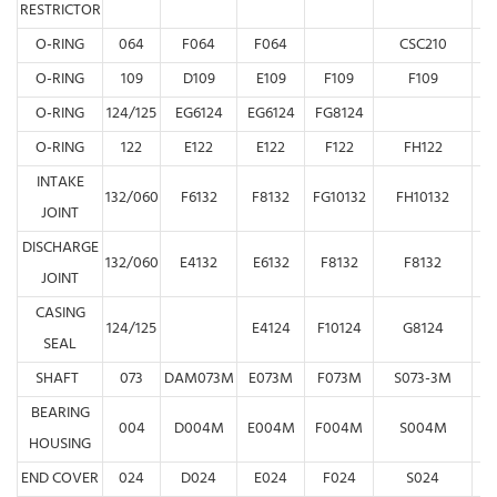
RESTRICTOR
O-RING
064
F064
F064
CSC210
O-RING
109
D109
E109
F109
F109
O-RING
124/125
EG6124
EG6124
FG8124
O-RING
122
E122
E122
F122
FH122
INTAKE
132/060
F6132
F8132
FG10132
FH10132
JOINT
DISCHARGE
132/060
E4132
E6132
F8132
F8132
F
JOINT
CASING
124/125
E4124
F10124
G8124
SEAL
SHAFT
073
DAM073M
E073M
F073M
S073-3M
G
BEARING
004
D004M
E004M
F004M
S004M
HOUSING
END COVER
024
D024
E024
F024
S024
G