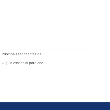
a?
Principais fabricantes de bombas de lodo: empresas líderes no set
 guia completo
O guia essencial para encontrar peças de qualidade para bombas