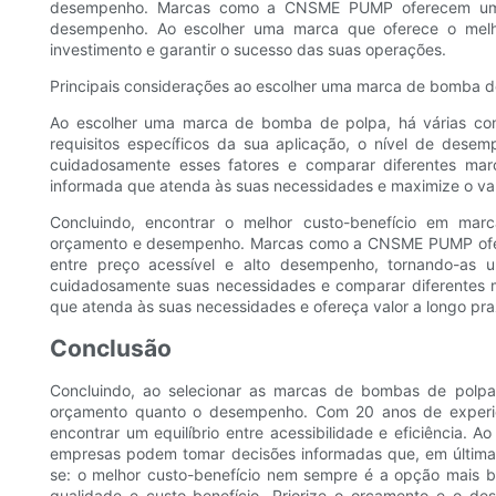
desempenho. Marcas como a CNSME PUMP oferecem uma
desempenho. Ao escolher uma marca que oferece o melh
investimento e garantir o sucesso das suas operações.
Principais considerações ao escolher uma marca de bomba d
Ao escolher uma marca de bomba de polpa, há várias cons
requisitos específicos da sua aplicação, o nível de desem
cuidadosamente esses fatores e comparar diferentes 
informada que atenda às suas necessidades e maximize o val
Concluindo, encontrar o melhor custo-benefício em ma
orçamento e desempenho. Marcas como a CNSME PUMP ofe
entre preço acessível e alto desempenho, tornando-as u
cuidadosamente suas necessidades e comparar diferentes
que atenda às suas necessidades e ofereça valor a longo pr
Conclusão
Concluindo, ao selecionar as marcas de bombas de polpa 
orçamento quanto o desempenho. Com 20 anos de experiê
encontrar um equilíbrio entre acessibilidade e eficiência.
empresas podem tomar decisões informadas que, em última 
se: o melhor custo-benefício nem sempre é a opção mais b
qualidade e custo-benefício. Priorize o orçamento e o