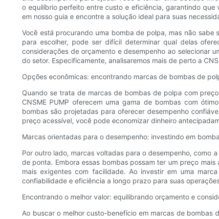
o equilíbrio perfeito entre custo e eficiência, garantindo q
em nosso guia e encontre a solução ideal para suas necess
Você está procurando uma bomba de polpa, mas não sabe se
para escolher, pode ser difícil determinar qual delas ofe
considerações de orçamento e desempenho ao selecionar u
do setor. Especificamente, analisaremos mais de perto a C
Opções econômicas: encontrando marcas de bombas de polp
Quando se trata de marcas de bombas de polpa com preços 
CNSME PUMP oferecem uma gama de bombas com ótimo cus
bombas são projetadas para oferecer desempenho confiáv
preço acessível, você pode economizar dinheiro antecipadam
Marcas orientadas para o desempenho: investindo em bombas
Por outro lado, marcas voltadas para o desempenho, como
de ponta. Embora essas bombas possam ter um preço mais alt
mais exigentes com facilidade. Ao investir em uma marc
confiabilidade e eficiência a longo prazo para suas operações
Encontrando o melhor valor: equilibrando orçamento e cons
Ao buscar o melhor custo-benefício em marcas de bombas de 