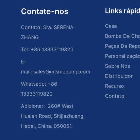
Contate-nos
Links rápi
Casa
Contato: Sra. SERENA
Bomba De Ch
ZHANG
Peças De Repo
Tel: +86 13333119820
Personalizaçã
E-
Sobre Nós
mail:
sales@cnsmepump.com
Distribuidor
Whatsapp: +86
Recurso
13333119820
Contato
Adicionar:
260# West
Huaian Road, Shijiazhuang,
Hebei, China. 050051.