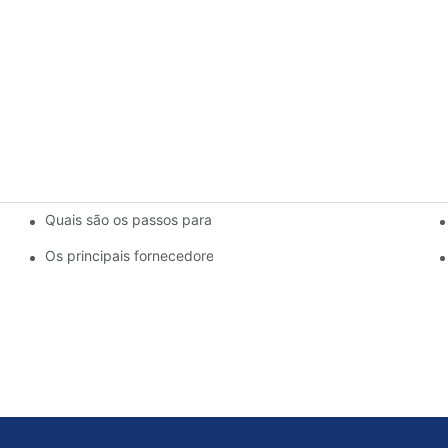
Quais são os passos para a instalação de uma bomba de lam
do projeto do impulsor da bomba de polpa
 bombas de polpa de ponta
Os principais fornecedores de bombas de polpa do setor: um