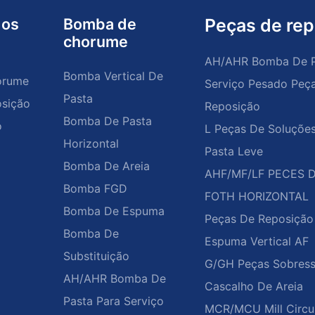
dos
Bomba de
Peças de rep
chorume
AH/AHR Bomba De P
Bomba Vertical De
orume
Serviço Pesado Peç
Pasta
sição
Reposição
Bomba De Pasta
o
L Peças De Soluçõe
Horizontal
Pasta Leve
Bomba De Areia
AHF/MF/LF PECES 
Bomba FGD
FOTH HORIZONTAL
Bomba De Espuma
Peças De Reposiçã
Bomba De
Espuma Vertical AF
Substituição
G/GH Peças Sobress
AH/AHR Bomba De
Cascalho De Areia
Pasta Para Serviço
MCR/MCU Mill Circu