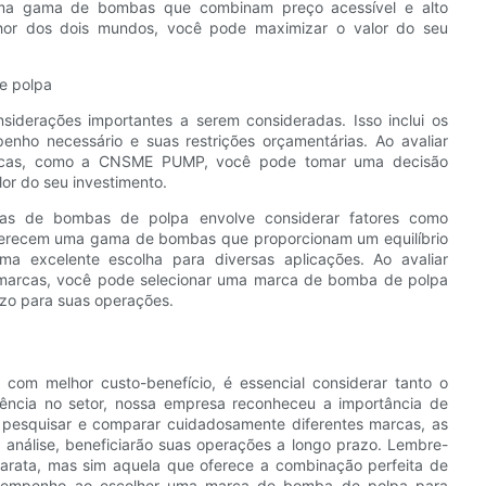
 gama de bombas que combinam preço acessível e alto
or dos dois mundos, você pode maximizar o valor do seu
e polpa
iderações importantes a serem consideradas. Isso inclui os
penho necessário e suas restrições orçamentárias. Ao avaliar
marcas, como a CNSME PUMP, você pode tomar uma decisão
or do seu investimento.
rcas de bombas de polpa envolve considerar fatores como
recem uma gama de bombas que proporcionam um equilíbrio
ma excelente escolha para diversas aplicações. Ao avaliar
 marcas, você pode selecionar uma marca de bomba de polpa
azo para suas operações.
com melhor custo-benefício, é essencial considerar tanto o
ncia no setor, nossa empresa reconheceu a importância de
 Ao pesquisar e comparar cuidadosamente diferentes marcas, as
análise, beneficiarão suas operações a longo prazo. Lembre-
arata, mas sim aquela que oferece a combinação perfeita de
 desempenho ao escolher uma marca de bomba de polpa para