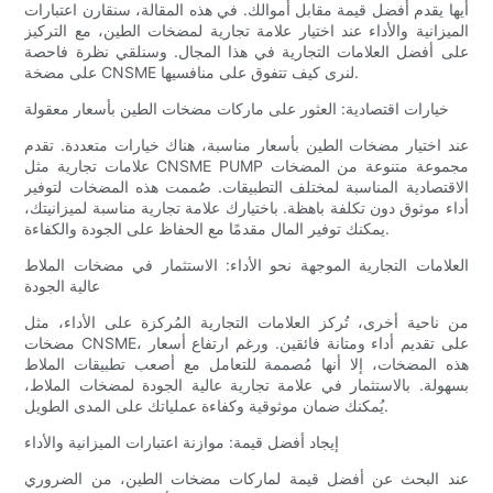
أيها يقدم أفضل قيمة مقابل أموالك. في هذه المقالة، سنقارن اعتبارات
الميزانية والأداء عند اختيار علامة تجارية لمضخات الطين، مع التركيز
على أفضل العلامات التجارية في هذا المجال. وسنلقي نظرة فاحصة
على مضخة CNSME لنرى كيف تتفوق على منافسيها.
خيارات اقتصادية: العثور على ماركات مضخات الطين بأسعار معقولة
عند اختيار مضخات الطين بأسعار مناسبة، هناك خيارات متعددة. تقدم
علامات تجارية مثل CNSME PUMP مجموعة متنوعة من المضخات
الاقتصادية المناسبة لمختلف التطبيقات. صُممت هذه المضخات لتوفير
أداء موثوق دون تكلفة باهظة. باختيارك علامة تجارية مناسبة لميزانيتك،
يمكنك توفير المال مقدمًا مع الحفاظ على الجودة والكفاءة.
العلامات التجارية الموجهة نحو الأداء: الاستثمار في مضخات الملاط
عالية الجودة
من ناحية أخرى، تُركز العلامات التجارية المُركزة على الأداء، مثل
مضخات CNSME، على تقديم أداء ومتانة فائقين. ورغم ارتفاع أسعار
هذه المضخات، إلا أنها مُصممة للتعامل مع أصعب تطبيقات الملاط
بسهولة. بالاستثمار في علامة تجارية عالية الجودة لمضخات الملاط،
يُمكنك ضمان موثوقية وكفاءة عملياتك على المدى الطويل.
إيجاد أفضل قيمة: موازنة اعتبارات الميزانية والأداء
عند البحث عن أفضل قيمة لماركات مضخات الطين، من الضروري