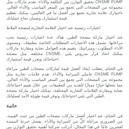
تحقيق التوازن بين التكلفة والأداء. تقدم ماركات مثل CNSME PUMP
مجموعة من المضخات التي تجمع بين السعر المناسب والأداء العالي.
باختيارك علامة تجارية تجمع بين أفضل ما في العالمين، يمكنك تعظيم
قيمة استثمارك وضمان نجاح عملياتك.
اعتبارات رئيسية عند اختيار العلامة التجارية لمضخة الملاط
عند اختيار ماركة مضخة الطين، هناك عدة اعتبارات رئيسية يجب
مراعاتها. تشمل هذه الاعتبارات المتطلبات الخاصة بتطبيقك، ومستوى
الأداء المطلوب، وميزانيتك. بتقييم هذه العوامل بعناية ومقارنة ماركات
مختلفة، مثل مضخة CNSME، يمكنك اتخاذ قرار مدروس يلبي
احتياجاتك ويعزز قيمة استثمارك.
في الختام، يتطلب إيجاد أفضل قيمة لماركات مضخات الطين مراعاة
عاملي الميزانية والأداء. تقدم علامات تجارية مثل CNSME PUMP
مجموعة من المضخات التي تجمع بين السعر المناسب والأداء العالي،
مما يجعلها خيارًا ممتازًا للعديد من التطبيقات. من خلال تقييم احتياجاتك
بعناية ومقارنة العلامات التجارية المختلفة، يمكنك اختيار ماركة مضخة
الطين التي تلبي احتياجاتك وتوفر قيمة طويلة الأمد لعملياتك.
خاتمة
في الختام، عند اختيار أفضل ماركات مضخات الطين من حيث القيمة،
من الضروري مراعاة كلٍّ من الميزانية والأداء. بفضل خبرتنا الممتدة
لعشرين عامًا في هذا المجال، أدركت شركتنا أهمية تحقيق التوازن بين