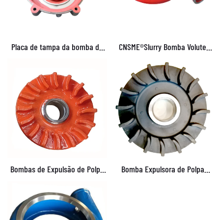
Placa de tampa da bomba de
CNSME®Slurry Bomba Volute
chorume-bomba cnsme
Volute
Bombas de Expulsão de Polpa
Bomba Expulsora de Polpa
CNSME® EAM028 8/6E-AH
6/4D-AH – DAM028A05