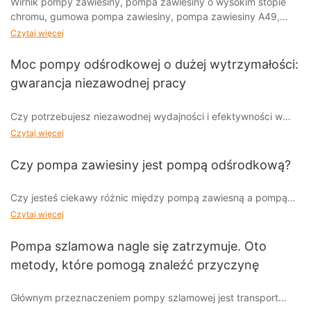
Wirnik pompy zawiesiny, pompa zawiesiny o wysokim stopie
chromu, gumowa pompa zawiesiny, pompa zawiesiny A49,
pompa zawiesiny A05
Czytaj więcej
Moc pompy odśrodkowej o dużej wytrzymałości:
gwarancja niezawodnej pracy
Czy potrzebujesz niezawodnej wydajności i efektywności w
swoich przemysłowych operacjach pompowania? Nie szukaj
Czytaj więcej
dalej niż wytrzymała pompa odśrodkowa. W tym artykule
przyjrzymy się mocy i możliwościom tego niezbędnego sprzętu
Czy pompa zawiesiny jest pompą odśrodkową?
oraz temu, w jaki sposób może on zapewnić stałą i niezawodną
wydajność Twoich procesów. Czytaj dalej, aby dowiedzieć się,
Czy jesteś ciekawy różnic między pompą zawiesną a pompą
w jaki sposób ta wszechstronna pompa może odmienić Twoje
odśrodkową? W tym artykule badamy pytanie: czy pompa
Czytaj więcej
operacje.
zawiesiny jest pompą odśrodkową? Dołącz do nas, gdy
zagłębiamy się w cechy i funkcje tych dwóch rodzajów pomp,
Pompa szlamowa nagle się zatrzymuje. Oto
- Zrozumienie znaczenia pomp odśrodkowych o dużej
aby odkryć odpowiedź. Niezależnie od tego, czy jesteś
wytrzymałości
metody, które pomogą znaleźć przyczynę
entuzjastą pompy, czy po prostu chcesz rozszerzyć swoją
wiedzę, ten artykuł ma coś dla każdego.
Pompy odśrodkowe o dużej wytrzymałości stanowią istotny
Głównym przeznaczeniem pompy szlamowej jest transport
element wielu zastosowań przemysłowych, zapewniając moc