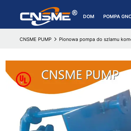
DOM
POMPA GN
CNSME PUMP
Pionowa pompa do szlamu kom