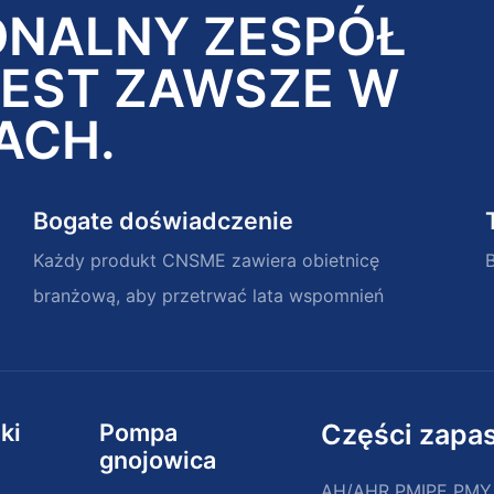
ONALNY ZESPÓŁ
JEST ZAWSZE W
ACH.
Bogate doświadczenie
Każdy produkt CNSME zawiera obietnicę
branżową, aby przetrwać lata wspomnień
ki
Pompa
Części zapa
gnojowica
AH/AHR PMIPE PM