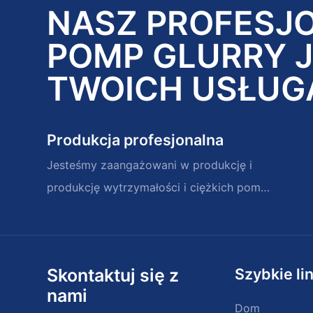
NASZ PROFESJ
POMP GLURRY 
TWOICH USŁUG
Produkcja profesjonalna
Jesteśmy zaangażowani w produkcję i
produkcję wytrzymałości i ciężkich pomp
zawiesinowych i części zamiennych
Skontaktuj się z
Szybkie lin
nami
Dom