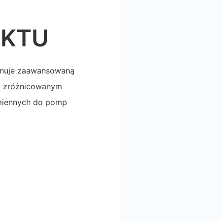
UKTU
ponuje zaawansowaną
ać zróżnicowanym
amiennych do pomp