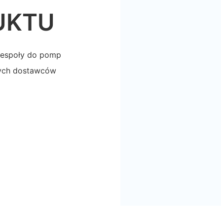
UKTU
społy do ​​pomp
nych dostawców