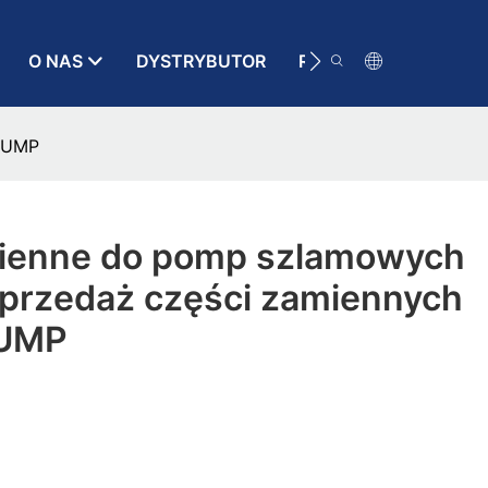
O NAS
DYSTRYBUTOR
RATUNEK
KONT
 PUMP
ienne do pomp szlamowych
sprzedaż części zamiennych
PUMP