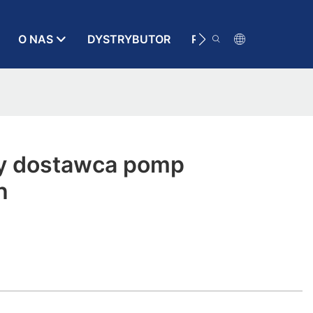
O NAS
DYSTRYBUTOR
RATUNEK
KONT
y dostawca pomp
h