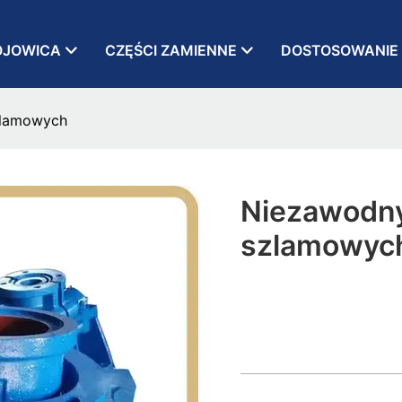
OJOWICA
CZĘŚCI ZAMIENNE
DOSTOSOWANIE
zlamowych
Niezawodn
szlamowyc