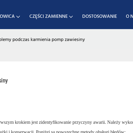
JOWICA
CZĘŚCI ZAMIENNE
DOSTOSOWANIE
O 
lemy podczas karmienia pomp zawiesiny
siny
rwszym krokiem jest zidentyfikowanie przyczyny awarii. Należy wyko
ażki i konserwacji. Poniżej są powszechne metody obsługi błędów: