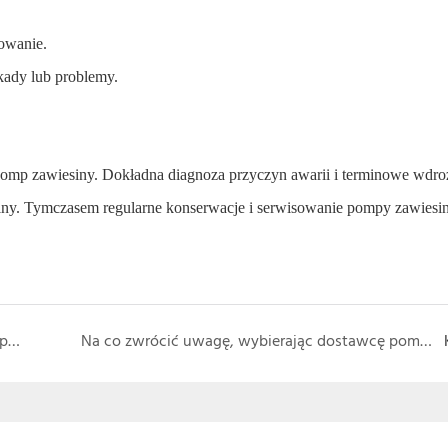
kowanie.
kady lub problemy.
omp zawiesiny. Dokładna diagnoza przyczyn awarii i terminowe wdro
iny. Tymczasem regularne konserwacje i serwisowanie pompy zawiesi
Aspekty, na które należy zwrócić uwagę, aby pompy zawiesiny działały stabilnie i wydajnie w serii
Na co zwrócić uwagę, wybierając dostawcę pompy zawiesiny