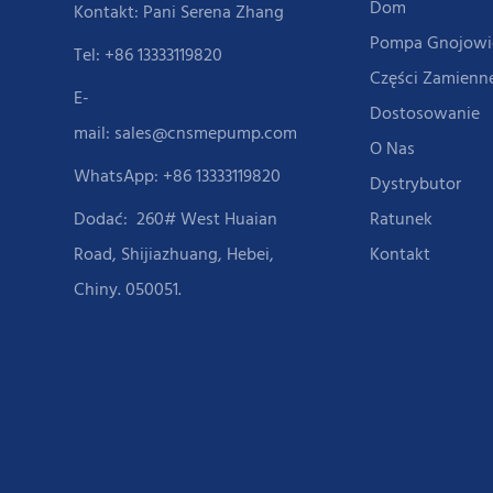
Dom
Kontakt: Pani Serena Zhang
Pompa Gnojowi
Tel: +86 13333119820
Części Zamienn
E-
Dostosowanie
mail:
sales@cnsmepump.com
O Nas
WhatsApp: +86 13333119820
Dystrybutor
Dodać:
260# West Huaian
Ratunek
Road, Shijiazhuang, Hebei,
Kontakt
Chiny. 050051.