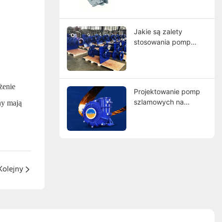
porównanie
światowych liderów
Jakie są zalety
stosowania pomp
szlamowych z
wykładziną gumową?
żenie
Projektowanie pomp
szlamowych na
ny mają
zamówienie:
Znajdowanie
producentów
spełniających Twoje
wymagania
Kolejny