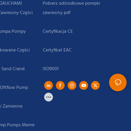
OGRUCHAMI
Pobierz odśrodkowe pompki
Zawiesiny Części
zawiesiny pdf
Pompa Pompy
ikowane Części
 Sand Crand
 Oftflow Pump
i Zamienne
Pump Pumps Meme