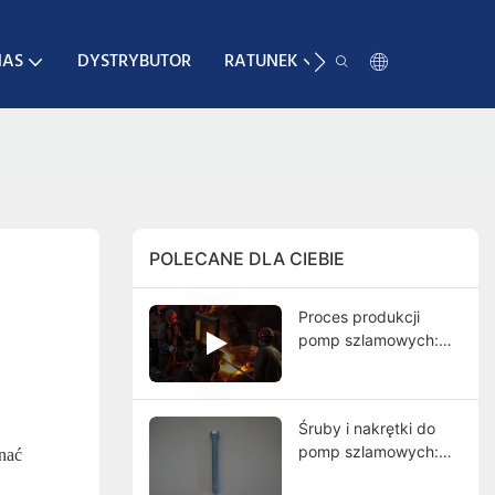
NAS
DYSTRYBUTOR
RATUNEK
KONTAKT
POLECANE DLA CIEBIE
Proces produkcji
pomp szlamowych:
kompletny
przewodnik od
odlewania do
Śruby i nakrętki do
końcowych testów
pomp szlamowych:
nać
funkcje, typy,