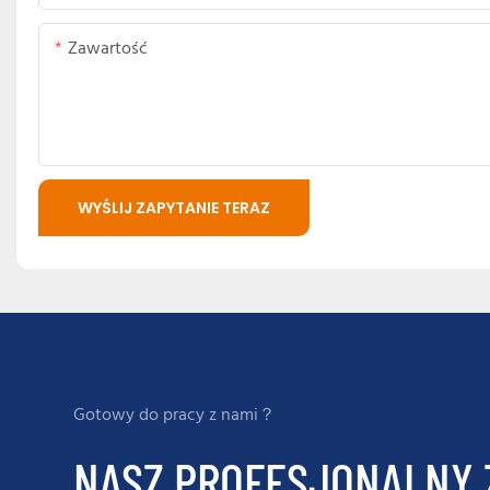
Zawartość
WYŚLIJ ZAPYTANIE TERAZ
Gotowy do pracy z nami？
NASZ PROFESJONALNY 