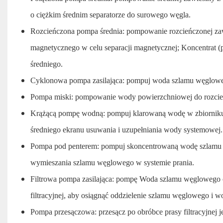
o ciężkim średnim separatorze do surowego węgla.
Rozcieńczona pompa średnia: pompowanie rozcieńczonej zawi
magnetycznego w celu separacji magnetycznej; Koncentrat (p
średniego.
Cyklonowa pompa zasilająca: pompuj woda szlamu węglowego
Pompa miski: pompowanie wody powierzchniowej do rozcień
Krążącą pompę wodną: pompuj klarowaną wodę w zbiorniku s
średniego ekranu usuwania i uzupełniania wody systemowej.
Pompa pod penterem: pompuj skoncentrowaną wodę szlamu 
wymieszania szlamu węglowego w systemie prania.
Filtrowa pompa zasilająca: pompę Woda szlamu węglowego 
filtracyjnej, aby osiągnąć oddzielenie szlamu węglowego i w
Pompa przesączowa: przesącz po obróbce prasy filtracyjnej