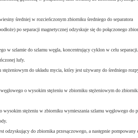
esiny średniej w rozcieńczonym zbiorniku średniego do separatora
odłoże) po separacji magnetycznej odzyskuje się do połączonego zbio
 w szlamie do szlamu węgla, koncentrujący cyklon w celu separacji
czonej lufy.
tężeniowym do układu mycia, który jest używany do średniego rozp
węglowego o wysokim stężeniu w zbiorniku stężeniowym do zbiornik
o wysokim stężeniu w zbiorniku wymieszania szlamu węglowego do p
ody.
 jest odzyskujący do zbiornika przesączowego, a następnie pompowany