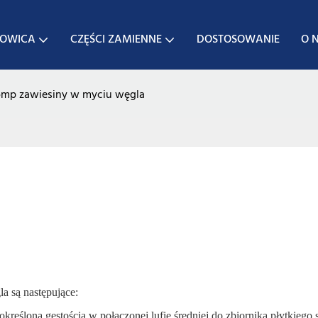
JOWICA
CZĘŚCI ZAMIENNE
DOSTOSOWANIE
O 
mp zawiesiny w myciu węgla
a są następujące:
reśloną gęstością w połączonej lufie średniej do zbiornika płytkiego 