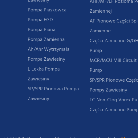
Zawiesiny
AHF/MF/LF Pozioma 
Pompa Piaskowca
Zamiennej
Pompa FGD
AF Pionowe Części Sp
Pompa Piana
Zamienne
Pompa Zamienna
Części Zamienne G/GH
Ah/ahr Wytrzymała
Pump
Pompa Zawiesiny
MCR/MCU Mill Circuit
L Lekka Pompa
Pump
Zawiesiny
SP/SPR Pionowe Częśc
SP/SPR Pionowa Pompa
Pompy Zawiesiny
Zawiesiny
TC Non-Clog Vorex 
Części Zamienne Pom