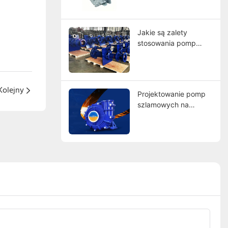
porównanie
światowych liderów
Jakie są zalety
stosowania pomp
szlamowych z
wykładziną gumową?
Kolejny
Projektowanie pomp
szlamowych na
zamówienie:
Znajdowanie
producentów
spełniających Twoje
wymagania