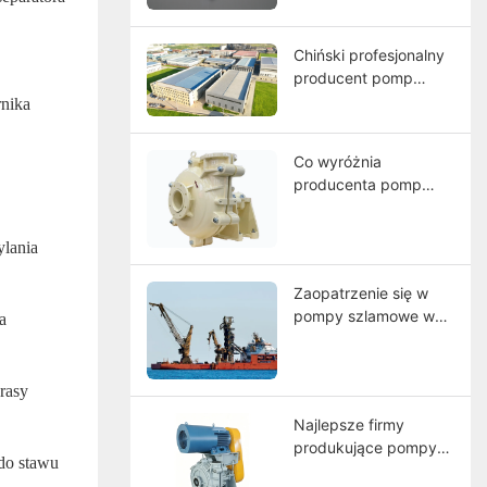
materiały, dobór i
przewodnik po
konserwacji
Chiński profesjonalny
producent pomp
szlamowych – CNSME
rnika
| Ponad 20 lat
doświadczenia w
Co wyróżnia
pompach
.
producenta pomp
szlamowych,
szlamowych o dużej
częściach
wytrzymałości na
zamiennych i
ylania
skalę światową?
rozwiązaniach pomp
przemysłowych
Zaopatrzenie się w
pompy szlamowe w
a
Chinach: Jak wybrać
producenta?
rasy
Najlepsze firmy
produkujące pompy
 do stawu
szlamowe w 2026 r.: