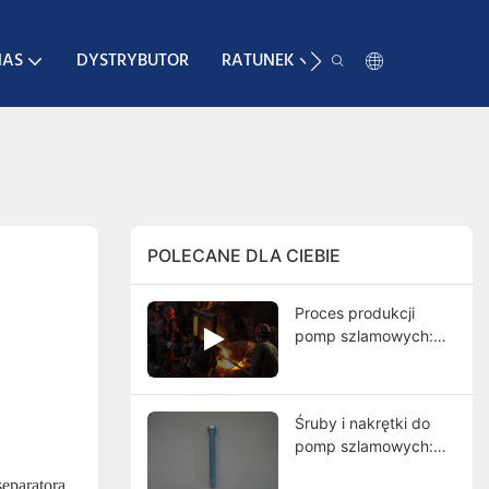
NAS
DYSTRYBUTOR
RATUNEK
KONTAKT
POLECANE DLA CIEBIE
Proces produkcji
pomp szlamowych:
kompletny
przewodnik od
odlewania do
Śruby i nakrętki do
końcowych testów
pomp szlamowych:
funkcje, typy,
separatora