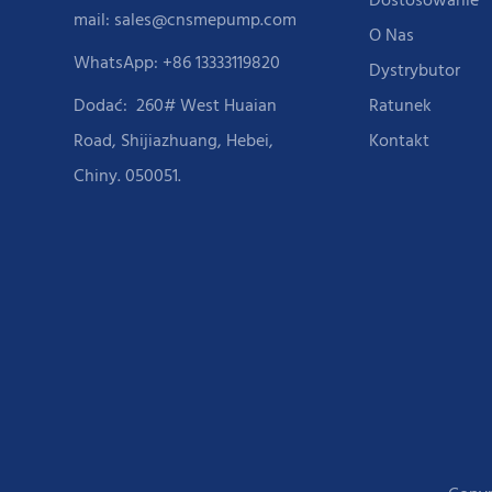
Dostosowanie
mail:
sales@cnsmepump.com
O Nas
WhatsApp: +86 13333119820
Dystrybutor
Dodać:
260# West Huaian
Ratunek
Road, Shijiazhuang, Hebei,
Kontakt
Chiny. 050051.