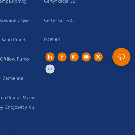
Pompa Pompy
ikowane Części
 Sand Crand
 Oftflow Pump
i Zamienne
Pump Pumps Meme
py Gnojowicy Xu