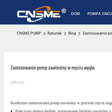
DOM
POMPA GNO
CNSME PUMP
Ratunek
Blog
Zastosowanie po
Zastosowanie pomp zawiesiny w myciu węgla
2025-07-21
Konkretne zastosowania pomp zawiesiny w procesie mycia węgl
Połączona pompa średnia: pompowanie średniej zawiesiny z ok