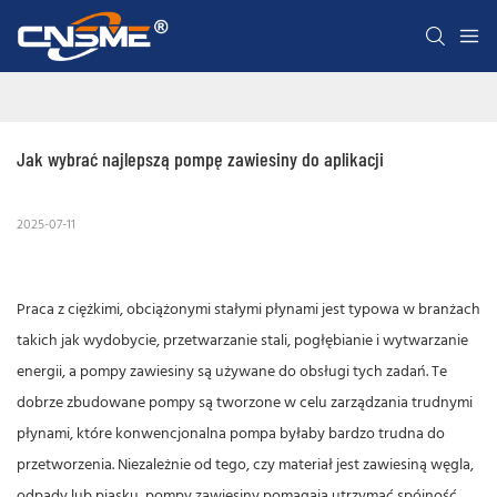
Jak wybrać najlepszą pompę zawiesiny do aplikacji
2025-07-11
Praca z ciężkimi, obciążonymi stałymi płynami jest typowa w branżach
takich jak wydobycie, przetwarzanie stali, pogłębianie i wytwarzanie
energii, a pompy zawiesiny są używane do obsługi tych zadań. Te
dobrze zbudowane pompy są tworzone w celu zarządzania trudnymi
płynami, które konwencjonalna pompa byłaby bardzo trudna do
przetworzenia. Niezależnie od tego, czy materiał jest zawiesiną węgla,
odpady lub piasku, pompy zawiesiny pomagają utrzymać spójność