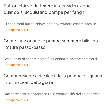
Fattori chiave da tenere in considerazione
quando si acquistano pompe per fanghi
Ci sono molti fattori chiave che dovrebbero essere presi in
considerazione quando si acquista una pompa per fanghi, e
Per saperne di più
questi fattori influenzeranno direttamente la pompa
’
Come funzionano le pompe sommergibili: una
prestazioni, durata utile ed efficienza operativa.
rottura passo-passo
Sei curioso di sapere come funzionano le pompe sommersi?
Immergiti in questa rottura dettagliata e passo-passo per
Per saperne di più
scoprire i meccanismi interni di queste macchine essenziali per
il movimento dell'acqua. Dalla comprensione del loro
Comprensione dei calcoli della pompa di liquame:
funzionamento a vederli in azione, questo articolo ti fornirà una
informazioni dettagliate
guida completa all'affascinante mondo delle pompe sommerse.
Solleviamo sotto la superficie per scoprire i segreti di questi
Stai cercando di approfondire le complessità dei calcoli della
potenti dispositivi!
pompa di liquame? Non cercare oltre: la nostra guida completa
Per saperne di più
fornisce informazioni dettagliate su questo processo essenziale.
Le pompe sommerse sono sistemi versatili ed efficienti utilizzati