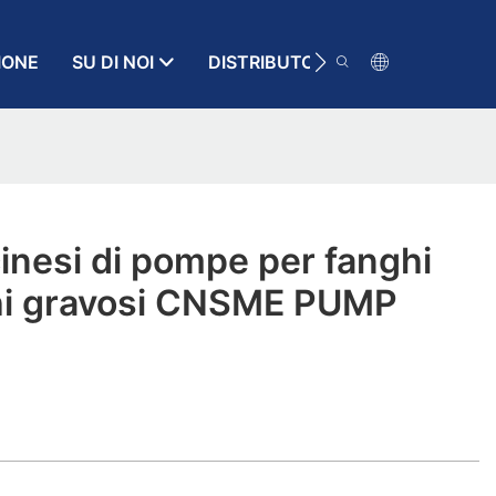
IONE
SU DI NOI
DISTRIBUTORE
RISORSA
cinesi di pompe per fanghi
hi gravosi CNSME PUMP