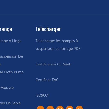
change
Télécharger
ompe À Linge
Télécharger les pompes à
suspension centrifuge PDF
Suspension De
e
tal Froth Pump
 Mousse
ier De Sable