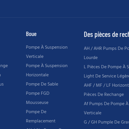
de souvenirs
Boue
Des pièces de re
Pompe À Suspension
AH / AHR Pumps De P
Verticale
Lourde
ange
Pompe À Suspension
L Pièces De Pompe À 
n
Horizontale
Light De Service Légèr
us
Pompe De Sable
AHF / MF / LF Horizon
Pompe FGD
Pièces De Rechange
Mousseuse
Af Pumps De Pompe À
Pompe De
Verticale
Remplacement
G / GH Pumple De Grav