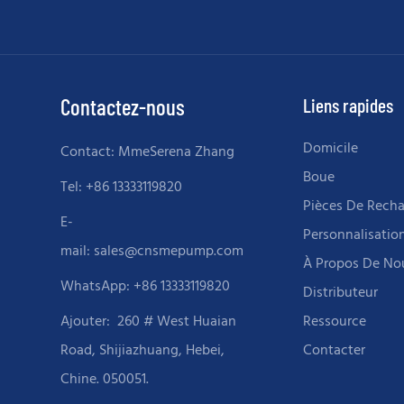
rechange lourdes et sévères
Contactez-nous
Liens rapides
Domicile
Contact: MmeSerena Zhang
Boue
Tel: +86 13333119820
Pièces De Rech
E-
Personnalisatio
mail:
sales@cnsmepump.com
À Propos De No
WhatsApp: +86 13333119820
Distributeur
Ajouter:
260 # West Huaian
Ressource
Road, Shijiazhuang, Hebei,
Contacter
Chine. 050051.