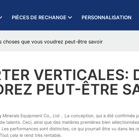
PIÈCES DE RECHANGE
PERSONNALISATION
s choses que vous voudrez peut-être savoir
TER VERTICALES: 
REZ PEUT-ÊTRE S
Minerals Equipment Co., Ltd .. La conception, qui a été confirmée par 
e de talents. Ceci, ainsi que des matières premières bien sélectionnée
 Les performances sont distinctes, ce qui pourrait être vu dans les ra
Tout cela le rend très rentable.