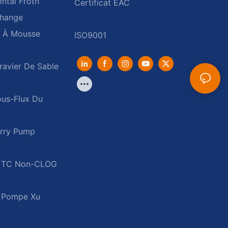
ntal Froth
change
 À Mousse
avier De Sable
us-Flux Du
urry Pump
e TC Non-CLOG
e Pompe Xu