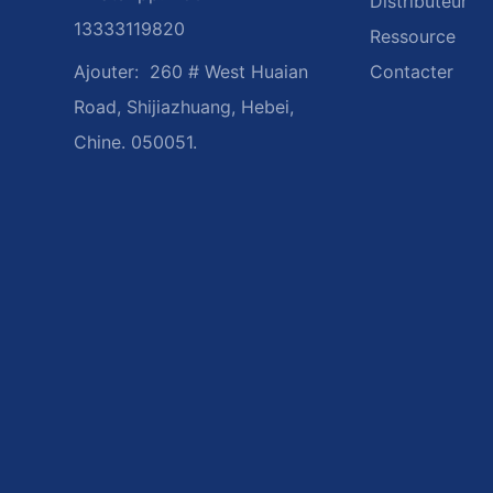
Distributeur
13333119820
Ressource
Ajouter:
260 # West Huaian
Contacter
Road, Shijiazhuang, Hebei,
Chine. 050051.