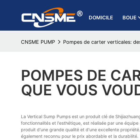
DOMICILE
BOUE
CNSME PUMP
Pompes de carter verticales: de
POMPES DE CAR
QUE VOUS VOUD
La Vertical Sump Pumps est un produit clé de Shijiazhuang 
fonctionnalités et l'esthétique, est réalisée par une équip
produit d'une grande qualité et d'une excellente propriété.
également reconnu pour le prix abordable et la durabilité. 