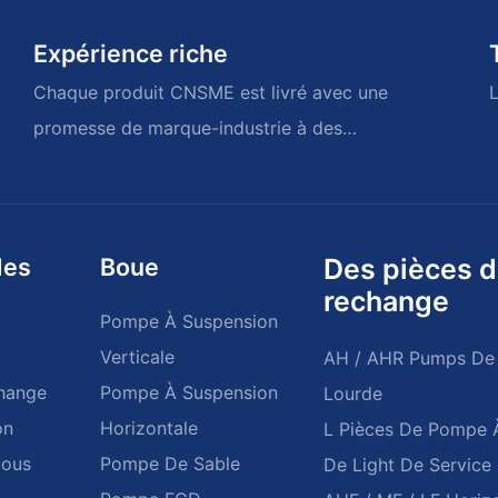
Expérience riche
Chaque produit CNSME est livré avec une
L
promesse de marque-industrie à des
années de souvenirs
des
Boue
Des pièces 
rechange
Pompe À Suspension
Verticale
AH / AHR Pumps De
hange
Pompe À Suspension
Lourde
on
Horizontale
L Pièces De Pompe 
Nous
Pompe De Sable
De Light De Service