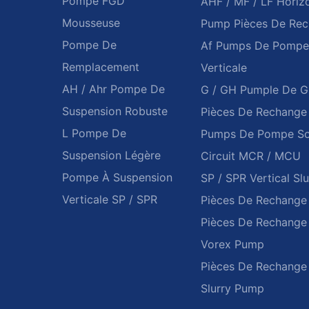
Pompe FGD
AHF / MF / LF Horizo
Mousseuse
Pump Pièces De Re
Pompe De
Af Pumps De Pompe
Remplacement
Verticale
AH / Ahr Pompe De
G / GH Pumple De Gr
Suspension Robuste
Pièces De Rechange
L Pompe De
Pumps De Pompe So
Suspension Légère
Circuit MCR / MCU
Pompe À Suspension
SP / SPR Vertical Sl
Verticale SP / SPR
Pièces De Rechange
Pièces De Rechang
Vorex Pump
Pièces De Rechang
Slurry Pump