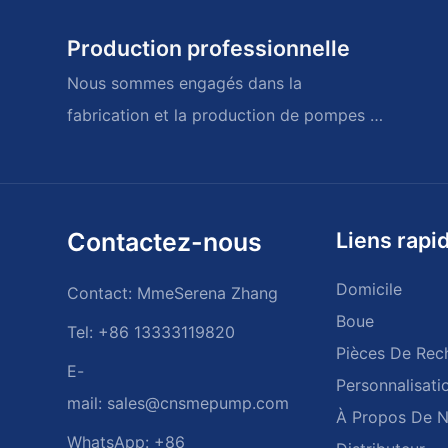
Production professionnelle
Nous sommes engagés dans la
fabrication et la production de pompes et
de pièces de rechange lourdes et sévères
Contactez-nous
Liens rapi
Domicile
Contact: MmeSerena Zhang
Boue
Tel: +86 13333119820
Pièces De Rec
E-
Personnalisati
mail:
sales@cnsmepump.com
À Propos De 
WhatsApp: +86