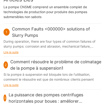
La pompe CNSME comprend un ensemble complet de
technologies de production pour produire des pompes
submersibles non sabots
Common Faults <000000> solutions of
1
Slurry Pumps
During operation, there are four types of common failures of
slurry pumps​: corrosion and abrasion, mechanical failure,
performance failure and shaft sealing failure. These four types
Lire la suite
of failures often affect each other
Comment résoudre le problème de colmatage
2
de la pompe à suspension1
Si la pompe à suspension est bloquée lors de l'utilisation,
comment le résoudre est que de nombreux clients pensent
Lire la suite
La puissance des pompes centrifuges
3
horizontales pour boues : améliorer