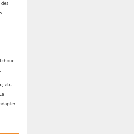
n des
s
utchouc
.
, etc.
 La
'adapter