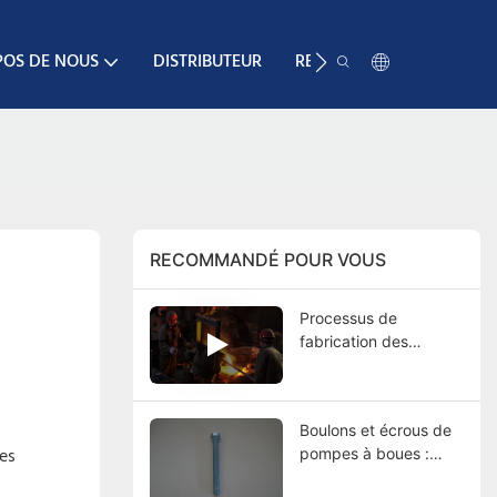
POS DE NOUS
DISTRIBUTEUR
RESSOURCE
CONTA
RECOMMANDÉ POUR VOUS
Processus de
fabrication des
pompes à boues :
Guide complet, du
moulage aux essais
Boulons et écrous de
finaux
es
pompes à boues :
fonctions, types,