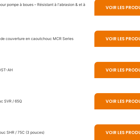
ur pompe à boues – Résistant à l'abrasion & et à
VOIR LES PROD
VOIR LES PROD
ue de couverture en caoutchouc MCR Series
VOIR LES PROD
10ST-AH
VOIR LES PROD
uc SVR / 65Q
VOIR LES PROD
ouc SHR / 75C (3 pouces)