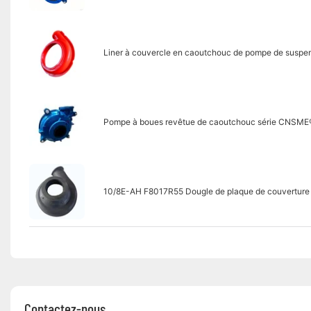
Liner à couvercle en caoutchouc de pompe de suspe
Pompe à boues revêtue de caoutchouc série CNSM
10/8E-AH F8017R55 Dougle de plaque de couverture
Contactez-nous