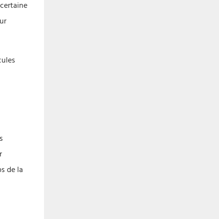
 certaine
ur
cules
s
r
s de la