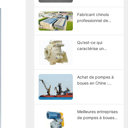
matériaux, sélection et
guide d’entretien
Fabricant chinois
professionnel de
pompes à boues –
CNSME | Plus de 20
ans d'expertise dans
Qu'est-ce qui
les pompes à boues,
caractérise un
les pièces détachées
fabricant de pompes
et les solutions de
à boues industrielles
pompage industriel
de classe mondiale ?
Achat de pompes à
boues en Chine :
comment choisir un
fabricant ?
Meilleures entreprises
de pompes à boues
2026 : Comparaison