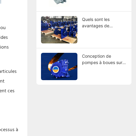
des leaders mondiaux
Quels sont les
avantages de
 ou
l'utilisation de pompes
ides
à boues à revêtement
en caoutchouc ?
tions
Conception de
pompes à boues sur
mesure : trouver des
rticules
fabricants qui
ont
correspondent à vos
spécifications
ent ces
ocessus à