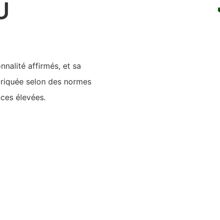
U
nalité affirmés, et sa
briquée selon des normes
nces élevées.